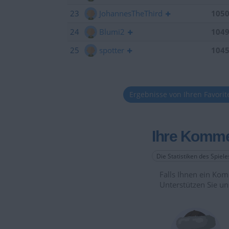
23
JohannesTheThird
105
24
Blumi2
104
25
spotter
104
Ergebnisse von Ihren Favori
Ihre Komme
Die Statistiken des Spiel
Falls Ihnen ein Komm
Unterstützen Sie un