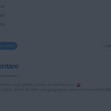
034
901
520
ten sehen
Sieh
ntare
es verstecken
entar nicht gefällt, klicken Sie auf das Icon
.
s dabei, damit die Seite von geographie-spiele.com freundschaftli