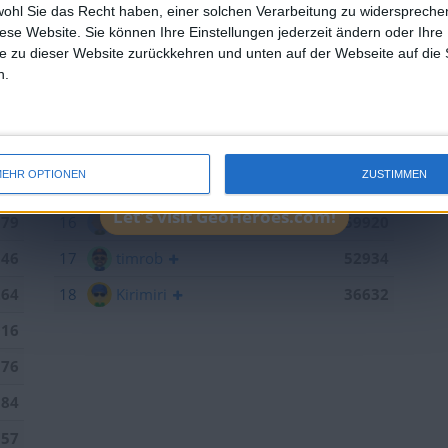
433
10
ccn
102205
wohl Sie das Recht haben, einer solchen Verarbeitung zu widersprechen
diese Website. Sie können Ihre Einstellungen jederzeit ändern oder Ihre 
379
11
brunswiek
91629
e zu dieser Website zurückkehren und unten auf der Webseite auf die 
n.
109
12
sontagch
90902
825
13
einarsson
88734
443
14
iggypop
66889
EHR OPTIONEN
ZUSTIMMEN
300
15
Joli
60579
Let's visit GeoHeroes.com!
179
16
R.Seifert
59920
846
17
timrob
52934
264
18
Kirimiri
36632
016
376
184
157