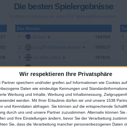
Die besten Spielergebnisse
In diesen Listen kann nur eines Ihrer Spielergebnisse stehen.
Der Woche
De
027
1
El-loco
108704
1
992
2
Cruyff149@hotmail.com
108537
2
958
3
LA.VIDA.LOCA
107825
263
4
EnzRRh
106846
Wir respektieren Ihre Privatsphäre
006
5
offside
106264
 Partner speichern und/oder greifen auf Informationen wie Cookies au
949
6
YB2018
105376
nbezogene Daten wie eindeutige Kennungen und Standardinformatione
🇺🇸 We noticed you’re visiting from
sierte Werbung und Inhalte, Werbung und Inhaltsmessung, Zielgruppen
704
7
Sepp
105157
an English-speaking country
gesendet werden.
Mit Ihrer Erlaubnis dürfen wir und unsere 1538 Part
n und Kenndaten abfragen. Sie können auf die entsprechende Schaltfl
629
8
spotter
104520
Join our American version now and be among
ung durch uns und unsere Partner zuzustimmen. Alternativ können Sie au
the firsts to submit your score on our
537
9
eek
102370
fen und Ihre Einstellungen ändern, bevor Sie der Verarbeitung zustim
leaderboards!
chten Sie, dass die Verarbeitung mancher personenbezogenen Daten oh