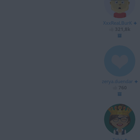
XxxReaLBurK
321,8k
zerya.duendar
760
Teka