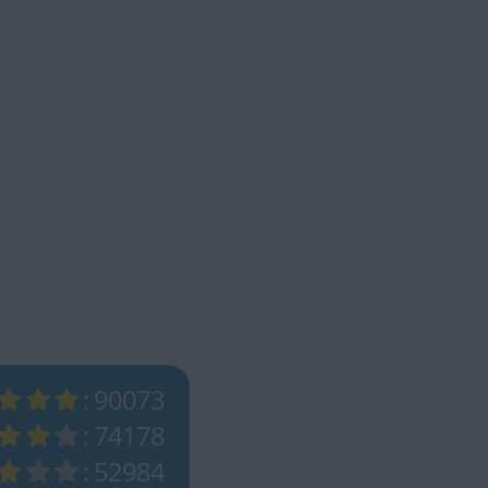
: 90073
: 74178
: 52984