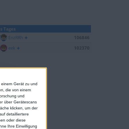
s Tages
EnzRRh
106846
eek
102370
f einem Gerät zu und
n, die von einem
forschung und
ner über Gerätescans
äche klicken, um der
f detailliertere
men oder diese
ne Ihre Einwilligung