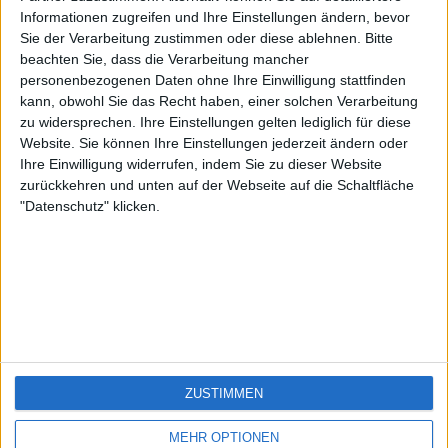
HagenVonTronje
QueenofGeo
🇺🇸 We noticed you’re visiting
Informationen zugreifen und Ihre Einstellungen ändern, bevor
from an English-speaking
Sie der Verarbeitung zustimmen oder diese ablehnen.
Bitte
beachten Sie, dass die Verarbeitung mancher
country
personenbezogenen Daten ohne Ihre Einwilligung stattfinden
Join our American version now and be
kann, obwohl Sie das Recht haben, einer solchen Verarbeitung
among the firsts to submit your score
zu widersprechen. Ihre Einstellungen gelten lediglich für diese
Website. Sie können Ihre Einstellungen jederzeit ändern oder
on our leaderboards!
Ihre Einwilligung widerrufen, indem Sie zu dieser Website
zurückkehren und unten auf der Webseite auf die Schaltfläche
"Datenschutz" klicken.
Let's visit GeoHeroes.com!
ZUSTIMMEN
MEHR OPTIONEN