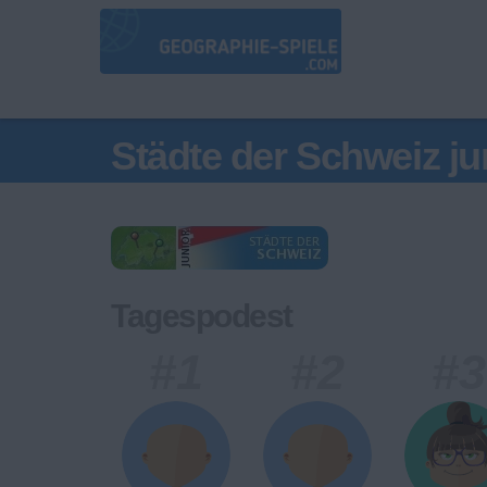
Städte der Schweiz ju
Tagespodest
#1
#2
#3