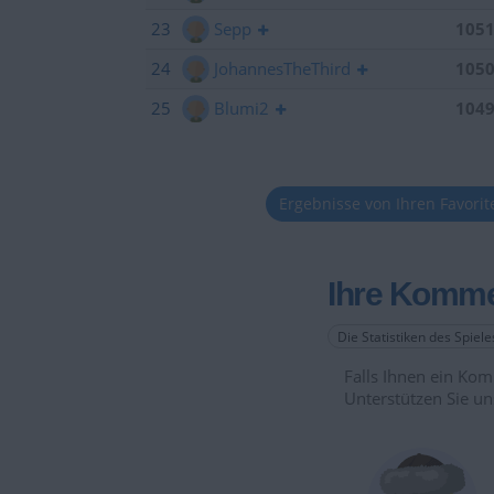
23
Sepp
105
24
JohannesTheThird
105
25
Blumi2
104
Ergebnisse von Ihren Favori
Ihre Komme
Die Statistiken des Spiel
Falls Ihnen ein Komm
Unterstützen Sie un