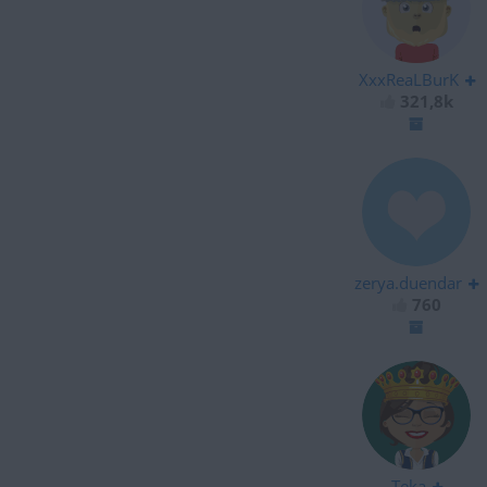
XxxReaLBurK
321,8k
zerya.duendar
760
Teka