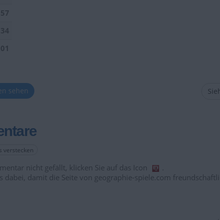
157
034
901
ten sehen
Sieh
ntare
es verstecken
entar nicht gefällt, klicken Sie auf das Icon
.
s dabei, damit die Seite von geographie-spiele.com freundschaftli