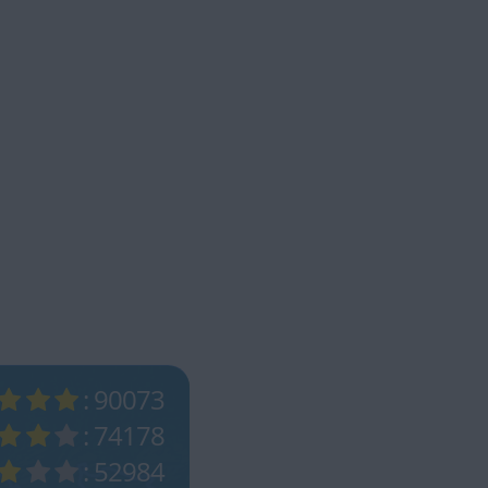
: 90073
: 74178
: 52984