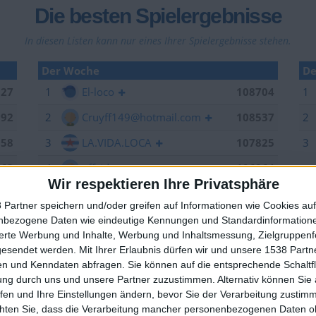
Die besten Spielergebnisse
In diesen Listen kann nur eines Ihrer Spielergebnisse stehen.
Der Woche
De
027
1
El-loco
108704
1
992
2
Cruyff149@hotmail.com
108537
2
958
3
LA.VIDA.LOCA
107825
3
263
4
offside
106264
Wir respektieren Ihre Privatsphäre
006
5
EnzRRh
105867
 Partner speichern und/oder greifen auf Informationen wie Cookies au
949
6
YB2018
105376
nbezogene Daten wie eindeutige Kennungen und Standardinformatione
🇺🇸 We noticed you’re visiting from
sierte Werbung und Inhalte, Werbung und Inhaltsmessung, Zielgruppen
704
7
forest
105184
an English-speaking country
gesendet werden.
Mit Ihrer Erlaubnis dürfen wir und unsere 1538 Part
n und Kenndaten abfragen. Sie können auf die entsprechende Schaltfl
629
8
Sepp
105157
Join our American version now and be among
ung durch uns und unsere Partner zuzustimmen. Alternativ können Sie au
the firsts to submit your score on our
537
9
spotter
104520
fen und Ihre Einstellungen ändern, bevor Sie der Verarbeitung zustim
leaderboards!
chten Sie, dass die Verarbeitung mancher personenbezogenen Daten oh