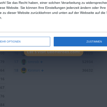
433
10
ccn
102205
wohl Sie das Recht haben, einer solchen Verarbeitung zu widersprechen
diese Website. Sie können Ihre Einstellungen jederzeit ändern oder Ihre 
379
11
brunswiek
91629
e zu dieser Website zurückkehren und unten auf der Webseite auf die 
n.
109
12
sontagch
90902
825
13
einarsson
88734
792
14
iggypop
66889
EHR OPTIONEN
ZUSTIMMEN
443
15
Joli
60579
Let's visit GeoHeroes.com!
300
16
R.Seifert
59920
179
17
timrob
52934
264
18
Kirimiri
36632
016
867
376
184