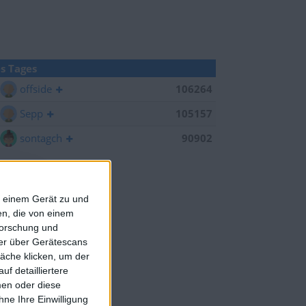
s Tages
offside
106264
Sepp
105157
sontagch
90902
f einem Gerät zu und
n, die von einem
forschung und
ner über Gerätescans
äche klicken, um der
f detailliertere
men oder diese
ne Ihre Einwilligung