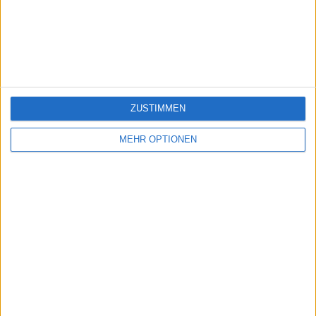
jeux-historiques.com
lemurdelapresse.com
jeuxpedago.com
billets-monuments.com
Schutz personenbezogener
Daten
ZUSTIMMEN
SiteMap
Kontakt
MEHR OPTIONEN
Rechtliche Hinweise
Partnerprogramm
Newsletter
Möchten Sie gerne Informationen über diese Seite erhalten?
SENDEN
- copyright© geographie-spiele™ 2026 -