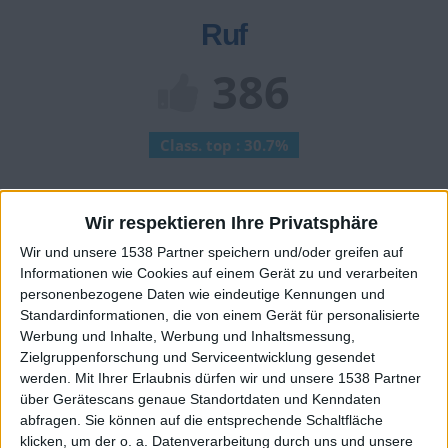
Ruf
386
Class. top : 30.7%
Ruf - erhaltene Punkte
Wir respektieren Ihre Privatsphäre
Wir und unsere 1538 Partner speichern und/oder greifen auf
Infos über den Ruf
Alles anzeigen
Informationen wie Cookies auf einem Gerät zu und verarbeiten
personenbezogene Daten wie eindeutige Kennungen und
Ein paar Worte zu meiner Person...
Standardinformationen, die von einem Gerät für personalisierte
Werbung und Inhalte, Werbung und Inhaltsmessung,
Teka hat sein Profil nicht ergänzt
Zielgruppenforschung und Serviceentwicklung gesendet
werden.
Mit Ihrer Erlaubnis dürfen wir und unsere 1538 Partner
Die Spieler die Ihnen folgen werden informiert wenn sie
über Gerätescans genaue Standortdaten und Kenndaten
diesen Text ändern.
abfragen. Sie können auf die entsprechende Schaltfläche
klicken, um der o. a. Datenverarbeitung durch uns und unsere