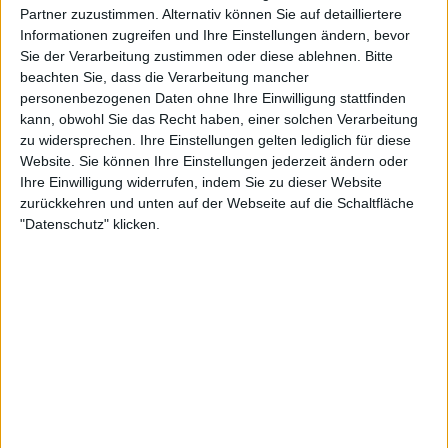
Partner zuzustimmen. Alternativ können Sie auf detailliertere
Teka
Klubs deren Mitglied
ist (0/2)
Informationen zugreifen und Ihre Einstellungen ändern, bevor
Sie der Verarbeitung zustimmen oder diese ablehnen.
Bitte
Teka
gehört zu keinem Klub
beachten Sie, dass die Verarbeitung mancher
personenbezogenen Daten ohne Ihre Einwilligung stattfinden
kann, obwohl Sie das Recht haben, einer solchen Verarbeitung
zu widersprechen. Ihre Einstellungen gelten lediglich für diese
Mitglied seit :
28-10-2025
Website. Sie können Ihre Einstellungen jederzeit ändern oder
Ihre Einwilligung widerrufen, indem Sie zu dieser Website
Kommentar(e) :
2
zurückkehren und unten auf der Webseite auf die Schaltfläche
"Datenschutz" klicken.
Spiele gespielt :
3
Spiele beendet (seit V5) :
37
Anzahl der Sterne :
3
🇺🇸 We noticed you’re visiting
Durchschn. % des Bestresultats :
70.05%
from an English-speaking
country
In der Liste der besten Ergebnisse :
0
Join our American version now and be
Wird von
4
Spieler(n) als Favorit geführt