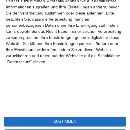
Partner zuzustimmen. Alternativ können Sie auf detailliertere
calima15
KXM aus der
HagenVonTronje
Informationen zugreifen und Ihre Einstellungen ändern, bevor
🇺🇸 We noticed you’re visiting
Oberpfalz
Sie der Verarbeitung zustimmen oder diese ablehnen.
Bitte
from an English-speaking
beachten Sie, dass die Verarbeitung mancher
country
personenbezogenen Daten ohne Ihre Einwilligung stattfinden
#4
R.Seifert
kann, obwohl Sie das Recht haben, einer solchen Verarbeitung
Join our American version now and be
zu widersprechen. Ihre Einstellungen gelten lediglich für diese
among the firsts to submit your score
Website. Sie können Ihre Einstellungen jederzeit ändern oder
on our leaderboards!
Ihre Einwilligung widerrufen, indem Sie zu dieser Website
zurückkehren und unten auf der Webseite auf die Schaltfläche
"Datenschutz" klicken.
Let's visit GeoHeroes.com!
ZUSTIMMEN