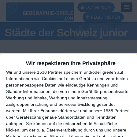
Toggl
CONNEXION
Navig
REGISTRIEREN
Städte der Schweiz junior
Wir respektieren Ihre Privatsphäre
Wir und unsere 1538 Partner speichern und/oder greifen auf
Tagespodest
Informationen wie Cookies auf einem Gerät zu und verarbeiten
personenbezogene Daten wie eindeutige Kennungen und
#1
#2
#3
Standardinformationen, die von einem Gerät für personalisierte
Werbung und Inhalte, Werbung und Inhaltsmessung,
Zielgruppenforschung und Serviceentwicklung gesendet
werden.
Mit Ihrer Erlaubnis dürfen wir und unsere 1538 Partner
über Gerätescans genaue Standortdaten und Kenndaten
abfragen. Sie können auf die entsprechende Schaltfläche
klicken, um der o. a. Datenverarbeitung durch uns und unsere
Partner zuzustimmen. Alternativ können Sie auf detailliertere