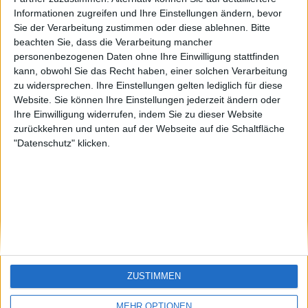
offside
Sepp
sontagch
🇺🇸 We noticed you’re visiting
Informationen zugreifen und Ihre Einstellungen ändern, bevor
Sie der Verarbeitung zustimmen oder diese ablehnen.
Bitte
from an English-speaking
beachten Sie, dass die Verarbeitung mancher
country
personenbezogenen Daten ohne Ihre Einwilligung stattfinden
kann, obwohl Sie das Recht haben, einer solchen Verarbeitung
Join our American version now and be
zu widersprechen. Ihre Einstellungen gelten lediglich für diese
among the firsts to submit your score
Website. Sie können Ihre Einstellungen jederzeit ändern oder
on our leaderboards!
Ihre Einwilligung widerrufen, indem Sie zu dieser Website
zurückkehren und unten auf der Webseite auf die Schaltfläche
"Datenschutz" klicken.
Let's visit GeoHeroes.com!
ZUSTIMMEN
Si vous êtes francophone, vous devriez aller
ici
MEHR OPTIONEN