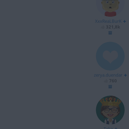
XxxReaLBurK
321,8k
zerya.duendar
760
Teka