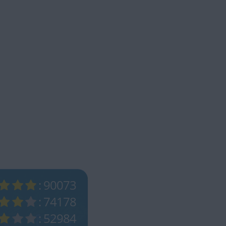
: 90073
: 74178
: 52984