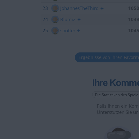
23
JohannesTheThird
105
24
Blumi2
104
25
spotter
104
Ergebnisse von Ihren Favori
Ihre Komme
Die Statistiken des Spiel
Falls Ihnen ein Komm
Unterstützen Sie un