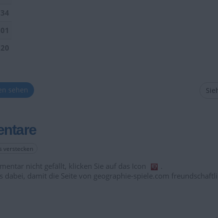
034
901
520
ten sehen
Sieh
ntare
es verstecken
entar nicht gefällt, klicken Sie auf das Icon
.
s dabei, damit die Seite von geographie-spiele.com freundschaftli