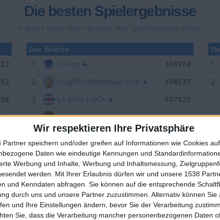
Die besten Spielergebnisse
In diesen Listen kann nur eines Ihrer Spielergebnisse stehen.
Der Woche
De
027
1
El-loco
108704
1
992
2
Cruyff149@hotmail.com
108537
2
958
3
LA.VIDA.LOCA
107825
263
4
EnzRRh
106846
Wir respektieren Ihre Privatsphäre
006
5
offside
106264
 Partner speichern und/oder greifen auf Informationen wie Cookies au
949
6
YB2018
105376
nbezogene Daten wie eindeutige Kennungen und Standardinformatione
🇺🇸 We noticed you’re visiting from
sierte Werbung und Inhalte, Werbung und Inhaltsmessung, Zielgruppen
704
7
Sepp
105157
an English-speaking country
gesendet werden.
Mit Ihrer Erlaubnis dürfen wir und unsere 1538 Part
n und Kenndaten abfragen. Sie können auf die entsprechende Schaltfl
629
8
spotter
104520
Join our American version now and be among
ung durch uns und unsere Partner zuzustimmen. Alternativ können Sie au
the firsts to submit your score on our
537
9
eek
102370
fen und Ihre Einstellungen ändern, bevor Sie der Verarbeitung zustim
leaderboards!
chten Sie, dass die Verarbeitung mancher personenbezogenen Daten oh