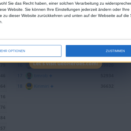
433
10
ccn
102205
wohl Sie das Recht haben, einer solchen Verarbeitung zu widersprechen
diese Website. Sie können Ihre Einstellungen jederzeit ändern oder Ihre 
379
11
brunswiek
91629
e zu dieser Website zurückkehren und unten auf der Webseite auf die 
n.
109
12
sontagch
90902
825
13
einarsson
88734
443
14
iggypop
66889
EHR OPTIONEN
ZUSTIMMEN
300
15
Joli
60579
Let's visit GeoHeroes.com!
179
16
R.Seifert
59920
846
17
timrob
52934
264
18
Kirimiri
36632
016
376
184
157