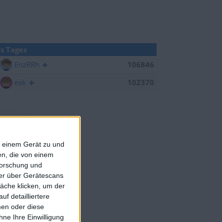
s Tages
EnzRRh
106846
eek
102370
f einem Gerät zu und
n, die von einem
forschung und
ner über Gerätescans
äche klicken, um der
f detailliertere
men oder diese
ne Ihre Einwilligung