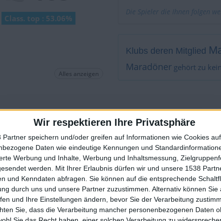
Die Spieler die Ihnen folgen w
Class. top : 53.06%
Ma
Klubs deren Mitglied
Maradöner
gehört zu kei
Alles anzeigen
Wird von keinem Spieler als
Wir respektieren Ihre Privatsphäre
 Partner speichern und/oder greifen auf Informationen wie Cookies au
Teilnahme an Turnieren :
0
nbezogene Daten wie eindeutige Kennungen und Standardinformatione
🇺🇸 We noticed you’re visiting from
Turnier(e) gewonnen :
0
sierte Werbung und Inhalte, Werbung und Inhaltsmessung, Zielgruppen
Unter den 10 Besten des Tu
an English-speaking country
gesendet werden.
Mit Ihrer Erlaubnis dürfen wir und unsere 1538 Part
n und Kenndaten abfragen. Sie können auf die entsprechende Schaltfl
Unter den 20 Besten des Tu
Join our American version now and be among
ung durch uns und unsere Partner zuzustimmen. Alternativ können Sie au
Unter den 50 Besten des Tu
the firsts to submit your score on our
fen und Ihre Einstellungen ändern, bevor Sie der Verarbeitung zustim
Unter den 100 Besten des 
leaderboards!
chten Sie, dass die Verarbeitung mancher personenbezogenen Daten oh
Geopunkte :
0
wohl Sie das Recht haben, einer solchen Verarbeitung zu widersprechen