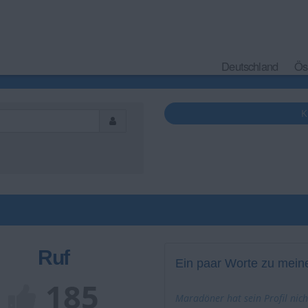
Deutschland
Ös
K
Ruf
Ein paar Worte zu meine
185
Maradöner hat sein Profil nich