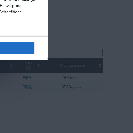
te :
1
Einwilligung
Schaltfläche
Suchen
Top
Klassierung
50%
2876
te(r) / 5832
70%
3529
te(r) / 5659