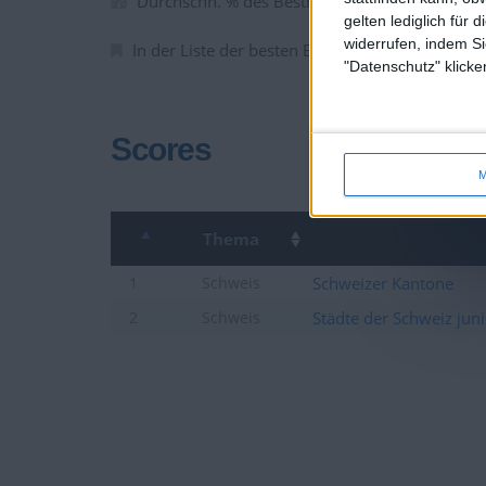
Durchschn. % des Bestresultats :
88.58%
gelten lediglich für 
widerrufen, indem Si
In der Liste der besten Ergebnisse :
0
"Datenschutz" klicke
Scores
M
Thema
Schweizer Kantone
1
Schweis
Städte der Schweiz jun
2
Schweis