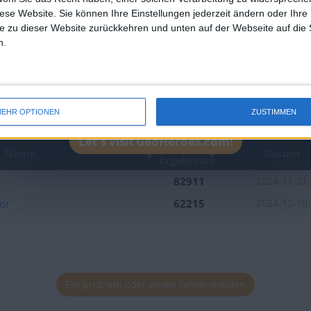
Platzierung in der Bestenlis
diese Website. Sie können Ihre Einstellungen jederzeit ändern oder Ihre 
e zu dieser Website zurückkehren und unten auf der Webseite auf die 
n.
EHR OPTIONEN
ZUSTIMMEN
Let's visit GeoHeroes.com!
Beste
Name
Datum
Ergebnisse
82911
2024-11-21
ior
62215
2024-12-10
Ein problem oder einen Fehler melden