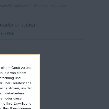
erden informiert wenn sie diesen Text ändern.
radöner
ist (0/2)
nem Klub
 Favorit geführt
f einem Gerät zu und
n, die von einem
forschung und
rniers :
0
ner über Gerätescans
äche klicken, um der
rniers :
0
f detailliertere
rniers :
0
men oder diese
Turniers :
0
ne Ihre Einwilligung
. Ihre Einstellungen