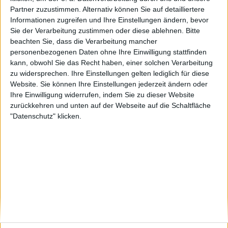
Partner zuzustimmen. Alternativ können Sie auf detailliertere
GELSENKIRCHEN
LA.VIDA.LOCA
ManiMamao
Informationen zugreifen und Ihre Einstellungen ändern, bevor
Sie der Verarbeitung zustimmen oder diese ablehnen.
Bitte
beachten Sie, dass die Verarbeitung mancher
🇺🇸 We noticed you’re visiting
personenbezogenen Daten ohne Ihre Einwilligung stattfinden
from an English-speaking
#4
jupp
kann, obwohl Sie das Recht haben, einer solchen Verarbeitung
country
zu widersprechen. Ihre Einstellungen gelten lediglich für diese
Website. Sie können Ihre Einstellungen jederzeit ändern oder
Join our American version now and be
Ihre Einwilligung widerrufen, indem Sie zu dieser Website
among the firsts to submit your score
zurückkehren und unten auf der Webseite auf die Schaltfläche
on our leaderboards!
"Datenschutz" klicken.
Let's visit GeoHeroes.com!