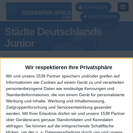
Toggl
CONNEXION
Navig
REGISTRIEREN
Städte Deutschlands
Junior
Wir respektieren Ihre Privatsphäre
Wir und unsere 1538 Partner speichern und/oder greifen auf
Informationen wie Cookies auf einem Gerät zu und verarbeiten
Tagespodest
personenbezogene Daten wie eindeutige Kennungen und
Standardinformationen, die von einem Gerät für personalisierte
#1
#2
#3
Werbung und Inhalte, Werbung und Inhaltsmessung,
Zielgruppenforschung und Serviceentwicklung gesendet
werden.
Mit Ihrer Erlaubnis dürfen wir und unsere 1538 Partner
über Gerätescans genaue Standortdaten und Kenndaten
abfragen. Sie können auf die entsprechende Schaltfläche
klicken, um der o. a. Datenverarbeitung durch uns und unsere