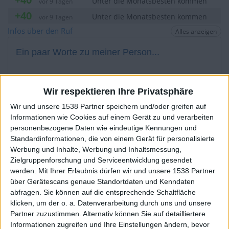
Unter die Monatsbesten kommen
vor 9 Tagen
+40
Unter die Monatsbesten kommen
vor 9 Tagen
+2
Infos über den Ruf
Alles anzeigen
Ein Spiel beenden
vor 9 Tagen
+40
Unter die Monatsbesten kommen
vor 9 Tagen
Ein paar Worte zu meiner Person...
+2
Ein Spiel beenden
vor 9 Tagen
+40
topograph hat sein Profil nicht ergänzt
Unter die Monatsbesten kommen
vor 9 Tagen
Wir respektieren Ihre Privatsphäre
+2
Ein Spiel beenden
vor 9 Tagen
Die Spieler die Ihnen folgen werden informiert wenn sie
Wir und unsere 1538 Partner speichern und/oder greifen auf
diesen Text ändern.
+2
Ein Spiel beenden
vor 9 Tagen
Informationen wie Cookies auf einem Gerät zu und verarbeiten
+40
Unter die Monatsbesten kommen
personenbezogene Daten wie eindeutige Kennungen und
vor 9 Tagen
Standardinformationen, die von einem Gerät für personalisierte
+2
Ein Spiel beenden
vor 9 Tagen
topograph
Klubs deren Mitglied
ist (0/2)
Werbung und Inhalte, Werbung und Inhaltsmessung,
+40
Unter die Monatsbesten kommen
vor 9 Tagen
Zielgruppenforschung und Serviceentwicklung gesendet
topograph
gehört zu keinem Klub
werden.
Mit Ihrer Erlaubnis dürfen wir und unsere 1538 Partner
+2
Ein Spiel beenden
vor 9 Tagen
über Gerätescans genaue Standortdaten und Kenndaten
+40
Unter die Monatsbesten kommen
vor 9 Tagen
abfragen. Sie können auf die entsprechende Schaltfläche
klicken, um der o. a. Datenverarbeitung durch uns und unsere
+2
Ein Spiel beenden
vor 9 Tagen
Mitglied seit :
28-04-2014
Partner zuzustimmen. Alternativ können Sie auf detailliertere
+2
Ein Spiel beenden
vor 9 Tagen
Informationen zugreifen und Ihre Einstellungen ändern, bevor