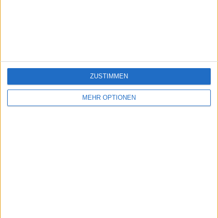
Ein problem oder einen Fehler melden
ZUSTIMMEN
MEHR OPTIONEN
juegos-geograficos.com
geographie-spiele.com
giochi-geografici.com
geoheroes.com
jeux-historiques.com
lemurdelapresse.com
jeuxpedago.com
billets-monuments.com
Schutz personenbezogener
Daten
SiteMap