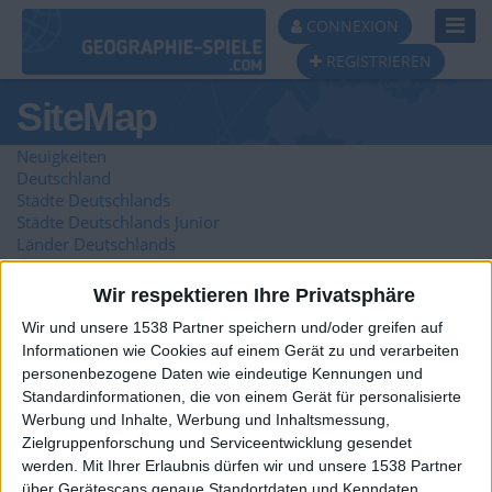
Toggl
CONNEXION
Navig
REGISTRIEREN
SiteMap
Neuigkeiten
Deutschland
Städte Deutschlands
Städte Deutschlands Junior
Länder Deutschlands
Österreich
Städte ??sterreichs
Wir respektieren Ihre Privatsphäre
Städte ??sterreichs Junior
Wir und unsere 1538 Partner speichern und/oder greifen auf
Länder ??sterreichs
Informationen wie Cookies auf einem Gerät zu und verarbeiten
Schweiz
personenbezogene Daten wie eindeutige Kennungen und
Städte der Schweiz
Städte der Schweiz junior
Standardinformationen, die von einem Gerät für personalisierte
Schweizer Kantone
Werbung und Inhalte, Werbung und Inhaltsmessung,
Europa
Zielgruppenforschung und Serviceentwicklung gesendet
Städte Europas
werden.
Mit Ihrer Erlaubnis dürfen wir und unsere 1538 Partner
Städte Europas Junior
über Gerätescans genaue Standortdaten und Kenndaten