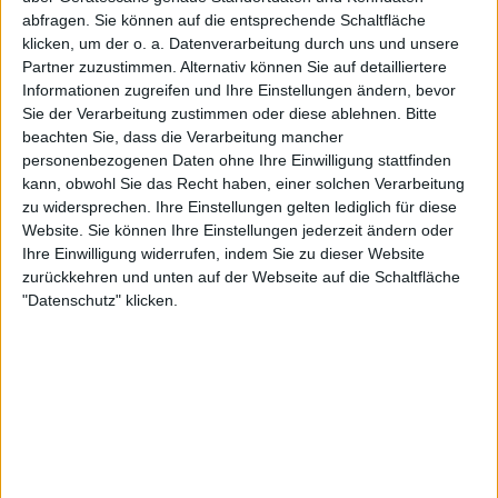
Geo Quizz Europa
abfragen. Sie können auf die entsprechende Schaltfläche
Welt
klicken, um der o. a. Datenverarbeitung durch uns und unsere
Städte der Welt
Partner zuzustimmen. Alternativ können Sie auf detailliertere
Städte der Welt junior
Informationen zugreifen und Ihre Einstellungen ändern, bevor
Flaggen der Welt
Sie der Verarbeitung zustimmen oder diese ablehnen.
Bitte
Hauptstädte der Welt
beachten Sie, dass die Verarbeitung mancher
Länder Afrikas
personenbezogenen Daten ohne Ihre Einwilligung stattfinden
Länder des Nahen Ostens
kann, obwohl Sie das Recht haben, einer solchen Verarbeitung
Länder Asiens
zu widersprechen. Ihre Einstellungen gelten lediglich für diese
Länder Zentralamerikas
Website. Sie können Ihre Einstellungen jederzeit ändern oder
Länder Südamerikas
🇺🇸 We noticed you’re visiting
Ihre Einwilligung widerrufen, indem Sie zu dieser Website
Länder Ozeaniens
from an English-speaking
zurückkehren und unten auf der Webseite auf die Schaltfläche
Rechtliche Hinweise
"Datenschutz" klicken.
Einloggen
country
Partnerprogramm
Join our American version now and be
Kontakt
Die Neuheiten der V5
among the firsts to submit your score
Reputationspunkte
on our leaderboards!
Schutz personenbezogener Daten