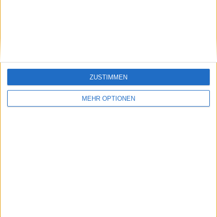
Ein problem oder einen Fehler melden
Let's visit GeoHeroes.com!
ZUSTIMMEN
juegos-geograficos.com
geographie-spiele.com
giochi-geografici.com
geoheroes.com
MEHR OPTIONEN
jeux-historiques.com
lemurdelapresse.com
jeuxpedago.com
billets-monuments.com
Schutz personenbezogener
Daten
SiteMap
Kontakt
Rechtliche Hinweise