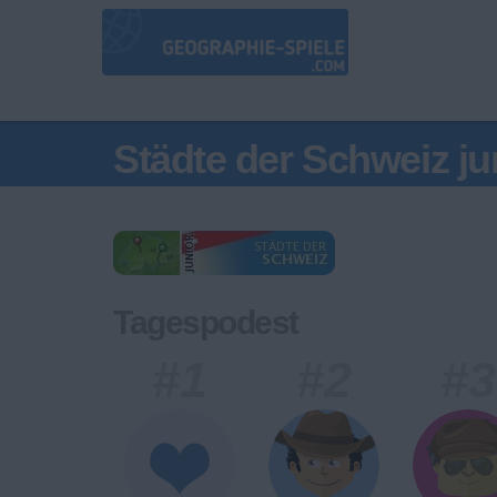
Städte der Schweiz ju
Tagespodest
#1
#2
#3