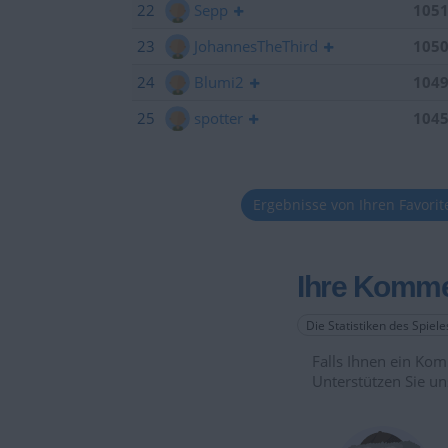
22
Sepp
105
23
JohannesTheThird
105
24
Blumi2
104
25
spotter
104
Ergebnisse von Ihren Favori
Ihre Komme
Die Statistiken des Spiel
Falls Ihnen ein Komm
Unterstützen Sie un