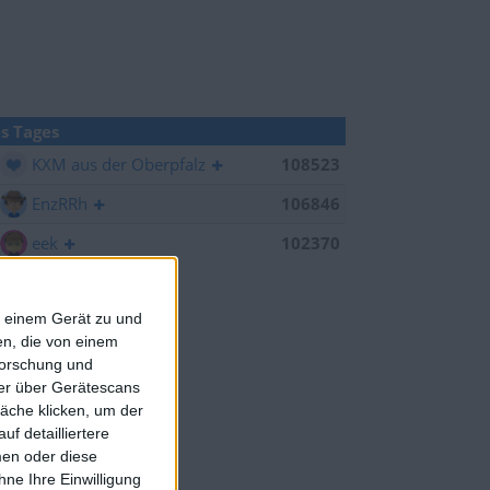
s Tages
KXM aus der Oberpfalz
108523
EnzRRh
106846
eek
102370
f einem Gerät zu und
n, die von einem
forschung und
ner über Gerätescans
äche klicken, um der
f detailliertere
men oder diese
ne Ihre Einwilligung