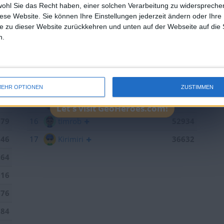
wohl Sie das Recht haben, einer solchen Verarbeitung zu widersprechen
433
10
eek
102370
diese Website. Sie können Ihre Einstellungen jederzeit ändern oder Ihre 
e zu dieser Website zurückkehren und unten auf der Webseite auf die 
379
11
brunswiek
91629
n.
109
12
sontagch
90902
825
13
iggypop
66889
443
14
Joli
60579
EHR OPTIONEN
ZUSTIMMEN
300
15
R.Seifert
59920
Let's visit GeoHeroes.com!
179
16
timrob
52934
846
17
Kirimiri
36632
264
016
376
184