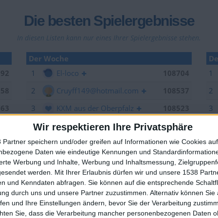
Die besten Spielergebnisse
In diesen Listen kann nur eines Ihrer Spielergebnisse stehen.
Der Woche
De
992
1
El-loco
108704
1
958
2
Cruyff149@hotmail.com
108537
2
263
3
KXM aus der Oberpfalz
108523
3
006
4
LA.VIDA.LOCA
107825
Wir respektieren Ihre Privatsphäre
 Partner speichern und/oder greifen auf Informationen wie Cookies au
949
5
EnzRRh
106846
nbezogene Daten wie eindeutige Kennungen und Standardinformatione
🇺🇸 We noticed you’re visiting from
704
6
offside
106264
sierte Werbung und Inhalte, Werbung und Inhaltsmessung, Zielgruppen
an English-speaking country
gesendet werden.
Mit Ihrer Erlaubnis dürfen wir und unsere 1538 Part
629
7
YB2018
105376
n und Kenndaten abfragen. Sie können auf die entsprechende Schaltfl
Join our American version now and be among
ung durch uns und unsere Partner zuzustimmen. Alternativ können Sie au
537
8
Sepp
105157
the firsts to submit your score on our
fen und Ihre Einstellungen ändern, bevor Sie der Verarbeitung zustim
leaderboards!
523
9
spotter
104520
chten Sie, dass die Verarbeitung mancher personenbezogenen Daten oh