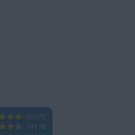
: 90073
: 74178