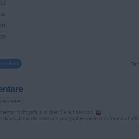
157
034
901
520
ten sehen
Sieh
ntare
es verstecken
entar nicht gefällt, klicken Sie auf das Icon
.
s dabei, damit die Seite von geographie-spiele.com freundschaftli