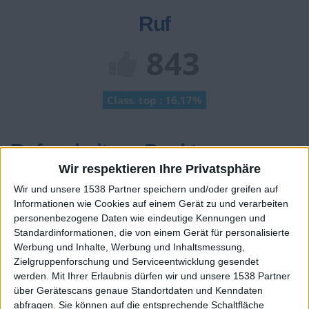
Ruf
843
Class. top : 16.17%
Ruf - erhaltene Punkte
Wir respektieren Ihre Privatsphäre
Infos über den Ruf
Alles anzeigen
Wir und unsere 1538 Partner speichern und/oder greifen auf
Informationen wie Cookies auf einem Gerät zu und verarbeiten
Ein paar Worte zu meiner Person...
personenbezogene Daten wie eindeutige Kennungen und
Standardinformationen, die von einem Gerät für personalisierte
lilili hat sein Profil nicht ergänzt
Werbung und Inhalte, Werbung und Inhaltsmessung,
Zielgruppenforschung und Serviceentwicklung gesendet
Die Spieler die Ihnen folgen werden informiert wenn sie
werden.
Mit Ihrer Erlaubnis dürfen wir und unsere 1538 Partner
diesen Text ändern.
über Gerätescans genaue Standortdaten und Kenndaten
abfragen. Sie können auf die entsprechende Schaltfläche