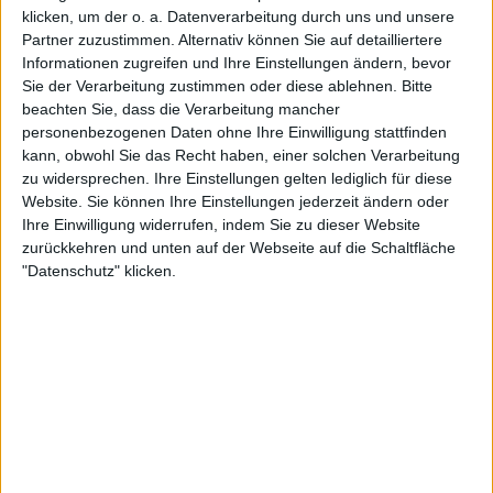
klicken, um der o. a. Datenverarbeitung durch uns und unsere
lilili
Klubs deren Mitglied
ist (0/2)
Partner zuzustimmen. Alternativ können Sie auf detailliertere
Informationen zugreifen und Ihre Einstellungen ändern, bevor
lilili
gehört zu keinem Klub
Sie der Verarbeitung zustimmen oder diese ablehnen.
Bitte
beachten Sie, dass die Verarbeitung mancher
personenbezogenen Daten ohne Ihre Einwilligung stattfinden
kann, obwohl Sie das Recht haben, einer solchen Verarbeitung
Mitglied seit :
11-11-2024
zu widersprechen. Ihre Einstellungen gelten lediglich für diese
Website. Sie können Ihre Einstellungen jederzeit ändern oder
Kommentar(e) :
21
Ihre Einwilligung widerrufen, indem Sie zu dieser Website
zurückkehren und unten auf der Webseite auf die Schaltfläche
Spiele gespielt :
5
"Datenschutz" klicken.
Spiele beendet (seit V5) :
75
Anzahl der Sterne :
6
Durchschn. % des Bestresultats :
65.88%
🇺🇸 We noticed you’re visiting
In der Liste der besten Ergebnisse :
0
from an English-speaking
Wird von
5
Spieler(n) als Favorit geführt
country