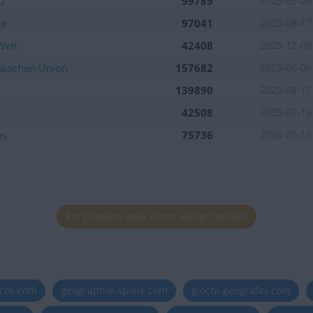
iz
99789
2025-03-29
ne
97041
2025-08-17
Welt
42408
2025-12-08
äischen Union
157682
2025-06-06
139890
2025-08-17
42508
2025-07-19
hs
75736
2026-05-10
Ein problem oder einen Fehler melden
kommen
icos.com
geographie-spiele.com
giochi-geografici.com