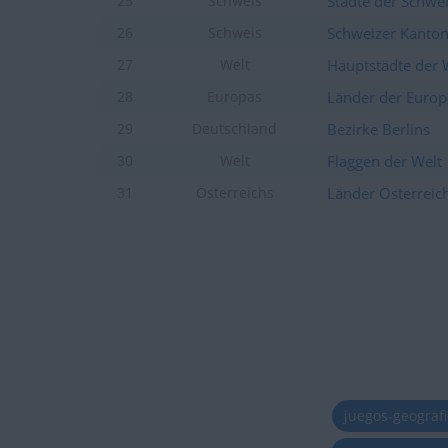
Städte der Schwe
25
Schweis
vor etwa einem
+2
Ein Spiel beenden
Monat
Schweizer Kanto
26
Schweis
vor etwa einem
+2
Ein Spiel beenden
Monat
Hauptstädte der 
27
Welt
vor etwa einem
+2
Länder der Europ
28
Europas
Ein Spiel beenden
Monat
vor etwa einem
Bezirke Berlins
29
Deutschland
+2
Ein Spiel beenden
Monat
Flaggen der Welt
30
Welt
vor etwa einem
+2
Ein Spiel beenden
Monat
Länder Österreic
31
Österreichs
vor etwa einem
+2
Ein Spiel beenden
Monat
vor etwa einem
+2
Ein Spiel beenden
Monat
vor etwa einem
+2
Ein Spiel beenden
Monat
vor etwa einem
+2
Ein Spiel beenden
Monat
vor etwa einem
+40
Unter die Monatsbesten 
Monat
vor etwa einem
+2
juegos-geograf
Ein Spiel beenden
Monat
vor etwa einem