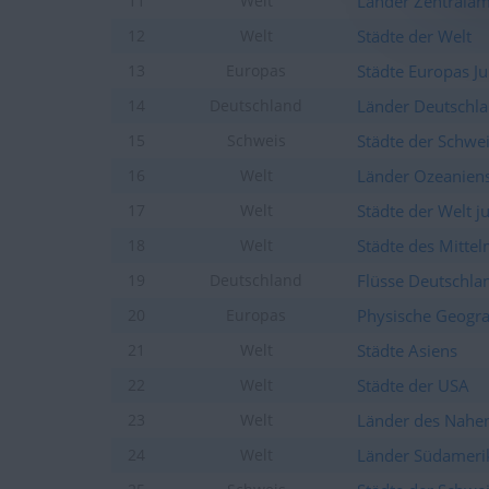
Länder Zentralam
11
Welt
+40
Unter die Monatsbesten 
vor 7 Tagen
Städte der Welt
12
Welt
+2
Ein Spiel beenden
vor 8 Tagen
Städte Europas Ju
13
Europas
+40
Unter die Monatsbesten 
vor 8 Tagen
Länder Deutschl
14
Deutschland
+20
Unter die Wochenbesten
vor 8 Tagen
Städte der Schwei
15
Schweis
+2
Ein Spiel beenden
vor 8 Tagen
Länder Ozeanien
16
Welt
+2
Ein Spiel beenden
vor 8 Tagen
Städte der Welt j
17
Welt
+20
Unter die Wochenbesten
vor 8 Tagen
Städte des Mitte
18
Welt
+2
Ein Spiel beenden
vor 8 Tagen
Flüsse Deutschla
19
Deutschland
+40
Unter die Monatsbesten 
vor 14 Tagen
Physische Geogr
20
+2
Europas
Ein Spiel beenden
vor 14 Tagen
+2
Städte Asiens
21
Welt
Ein Spiel beenden
vor 29 Tagen
+2
Städte der USA
22
Welt
Ein Spiel beenden
vor 29 Tagen
+2
Länder des Nahe
23
Welt
Ein Spiel beenden
vor 29 Tagen
vor etwa einem
Länder Südameri
24
Welt
+2
Ein Spiel beenden
Monat