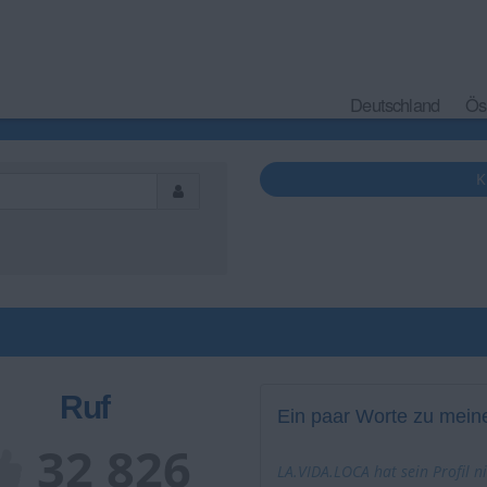
Deutschland
Ös
K
Ruf
Ein paar Worte zu meine
32 826
LA.VIDA.LOCA hat sein Profil n