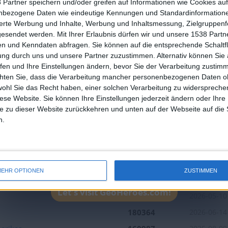
 kommen
 Partner speichern und/oder greifen auf Informationen wie Cookies au
2
2
18
7
2
nbezogene Daten wie eindeutige Kennungen und Standardinformatione
🇺🇸 We noticed you’re visiting from
sierte Werbung und Inhalte, Werbung und Inhaltsmessung, Zielgruppen
an English-speaking country
gesendet werden.
Mit Ihrer Erlaubnis dürfen wir und unsere 1538 Part
Beste
Name
Datum
n und Kenndaten abfragen. Sie können auf die entsprechende Schaltfl
 kommen
Ergebnisse
Join our American version now and be among
ung durch uns und unsere Partner zuzustimmen. Alternativ können Sie au
 kommen
the firsts to submit your score on our
101500
2024-07-20
fen und Ihre Einstellungen ändern, bevor Sie der Verarbeitung zustim
leaderboards!
chten Sie, dass die Verarbeitung mancher personenbezogenen Daten oh
139730
2025-01-23
wohl Sie das Recht haben, einer solchen Verarbeitung zu widersprechen
 kommen
ds Junior
115363
2026-01-09
diese Website. Sie können Ihre Einstellungen jederzeit ändern oder Ihre 
e zu dieser Website zurückkehren und unten auf der Webseite auf die 
xpert
101253
2024-07-20
n.
nds
113063
2025-06-06
 kommen
s
111966
2025-03-03
 kommen
s Junior
114306
2025-06-15
EHR OPTIONEN
ZUSTIMMEN
185657
2025-10-09
 kommen
Let's visit GeoHeroes.com!
176030
2026-05-10
180364
2026-06-14