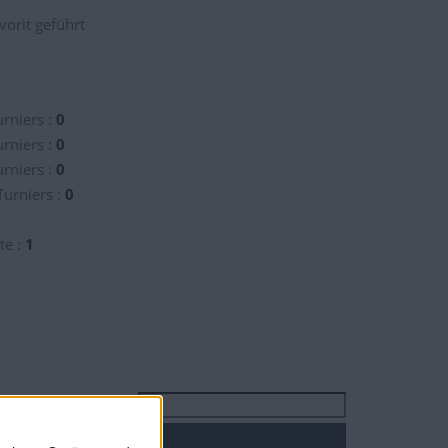
vorit geführt
rniers :
0
rniers :
0
rniers :
0
Turniers :
0
te :
1
Suchen