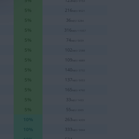
5%
123
te(r) / 3153
5%
216
te(r) / 8521
5%
36
te(r) / 3284
5%
316
te(r) / 11057
5%
74
te(r) / 5659
5%
102
te(r) / 2588
5%
109
te(r) / 4889
5%
140
te(r) / 3732
5%
137
te(r) / 5053
5%
165
te(r) / 4760
5%
33
te(r) / 1433
5%
55
te(r) / 2005
10%
263
te(r) / 4339
10%
333
te(r) / 5844