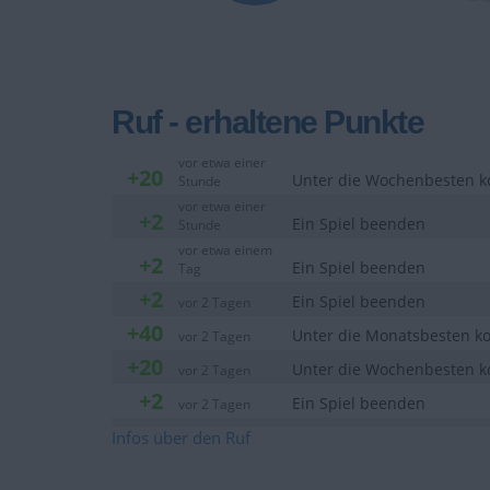
Ruf - erhaltene Punkte
vor etwa einer
+20
Unter die Wochenbesten
Stunde
vor etwa einer
+2
Ein Spiel beenden
Stunde
vor etwa einem
+2
Ein Spiel beenden
Tag
+2
Ein Spiel beenden
vor 2 Tagen
+40
Unter die Monatsbesten 
vor 2 Tagen
+20
Unter die Wochenbesten
vor 2 Tagen
+2
Ein Spiel beenden
vor 2 Tagen
+20
Infos über den Ruf
Unter die Wochenbesten
vor 2 Tagen
+2
Ein Spiel beenden
vor 2 Tagen