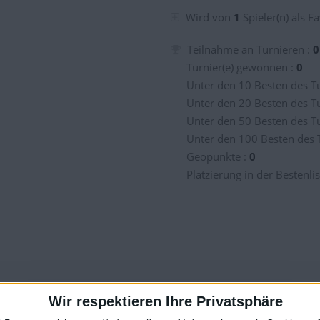
kommen
Wird von
1
Spieler(n) als Fa
Teilnahme an Turnieren :
0
Turnier(e) gewonnen :
0
Unter den 10 Besten des Tu
Unter den 20 Besten des Tu
Unter den 50 Besten des Tu
Unter den 100 Besten des 
kommen
Geopunkte :
0
Platzierung in der Bestenlis
kommen
kommen
kommen
Wir respektieren Ihre Privatsphäre