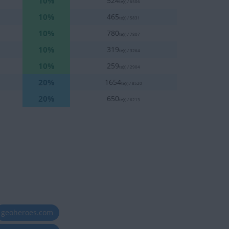
10%
524
te(r) / 6506
10%
465
te(r) / 5831
10%
780
te(r) / 7807
10%
319
te(r) / 3264
10%
259
te(r) / 2904
20%
1654
te(r) / 8520
20%
650
te(r) / 6213
geoheroes.com