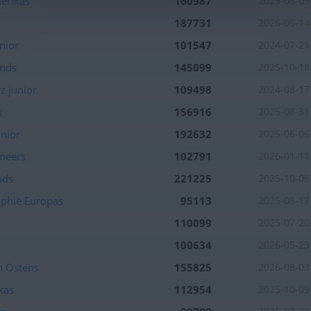
erikas
160987
2025-08-09
kommen
187731
2026-06-14
nior
101547
2024-07-21
kommen
ands
145099
2025-10-18
 kommen
z junior
109498
2024-08-17
s
156916
2025-08-31
unior
192632
2025-06-06
 kommen
lmeers
102791
2026-01-11
nds
221225
2025-10-06
kommen
aphie Europas
95113
2025-08-17
110099
2025-07-20
100634
2026-05-23
n Ostens
155825
2026-08-03
kas
112954
2025-10-09