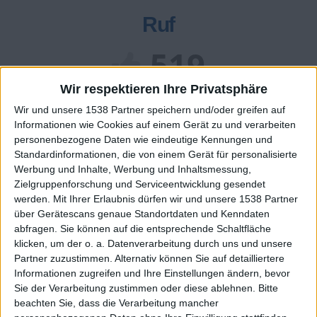
Ruf
519
Wir respektieren Ihre Privatsphäre
Class. top : 24.23%
Wir und unsere 1538 Partner speichern und/oder greifen auf
Informationen wie Cookies auf einem Gerät zu und verarbeiten
personenbezogene Daten wie eindeutige Kennungen und
Ruf - erhaltene Punkte
Standardinformationen, die von einem Gerät für personalisierte
Werbung und Inhalte, Werbung und Inhaltsmessung,
Infos über den Ruf
Alles anzeigen
Zielgruppenforschung und Serviceentwicklung gesendet
werden.
Mit Ihrer Erlaubnis dürfen wir und unsere 1538 Partner
Ein paar Worte zu meiner Person...
über Gerätescans genaue Standortdaten und Kenndaten
abfragen. Sie können auf die entsprechende Schaltfläche
klicken, um der o. a. Datenverarbeitung durch uns und unsere
Ich bin ein sehr guter spieler, aber ich rufe hier nich
Partner zuzustimmen. Alternativ können Sie auf detailliertere
meine volle leistung ab, damit ihr auch noch eine
Chance habt
Informationen zugreifen und Ihre Einstellungen ändern, bevor
Sie der Verarbeitung zustimmen oder diese ablehnen.
Bitte
Die Spieler die Ihnen folgen werden informiert wenn sie
beachten Sie, dass die Verarbeitung mancher
diesen Text ändern.