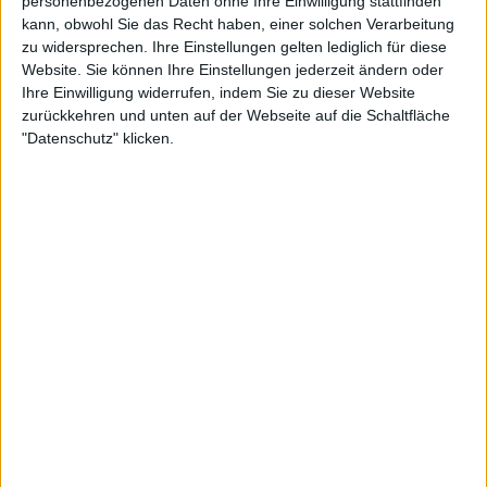
personenbezogenen Daten ohne Ihre Einwilligung stattfinden
kann, obwohl Sie das Recht haben, einer solchen Verarbeitung
zu widersprechen. Ihre Einstellungen gelten lediglich für diese
Website. Sie können Ihre Einstellungen jederzeit ändern oder
Hausschwein
Klubs deren Mitglied
ist (0/2)
Ihre Einwilligung widerrufen, indem Sie zu dieser Website
Hausschwein
zurückkehren und unten auf der Webseite auf die Schaltfläche
gehört zu keinem Klub
"Datenschutz" klicken.
Mitglied seit :
22-08-2023
Kommentar(e) :
2
Spiele gespielt :
7
Spiele beendet (seit V5) :
27
Anzahl der Sterne :
5
Durchschn. % des Bestresultats :
49.18%
🇺🇸 We noticed you’re visiting
from an English-speaking
In der Liste der besten Ergebnisse :
0