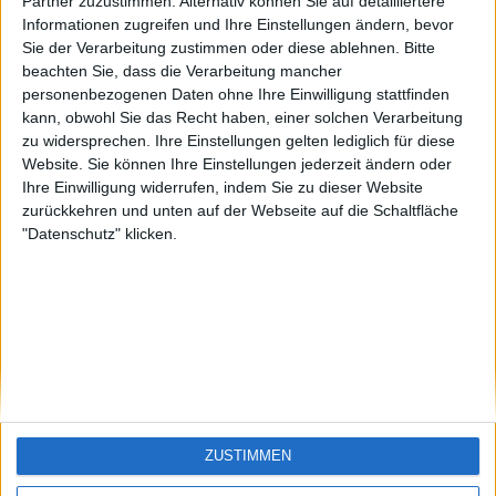
Funny1
Santiago-de-
Partner zuzustimmen. Alternativ können Sie auf detailliertere
Cuba
Informationen zugreifen und Ihre Einstellungen ändern, bevor
🇺🇸 We noticed you’re visiting
Sie der Verarbeitung zustimmen oder diese ablehnen.
Bitte
from an English-speaking
beachten Sie, dass die Verarbeitung mancher
country
personenbezogenen Daten ohne Ihre Einwilligung stattfinden
kann, obwohl Sie das Recht haben, einer solchen Verarbeitung
Join our American version now and be
zu widersprechen. Ihre Einstellungen gelten lediglich für diese
among the firsts to submit your score
Website. Sie können Ihre Einstellungen jederzeit ändern oder
on our leaderboards!
Ihre Einwilligung widerrufen, indem Sie zu dieser Website
zurückkehren und unten auf der Webseite auf die Schaltfläche
"Datenschutz" klicken.
Let's visit GeoHeroes.com!
ZUSTIMMEN
Si vous êtes francophone, vous devriez aller
ici