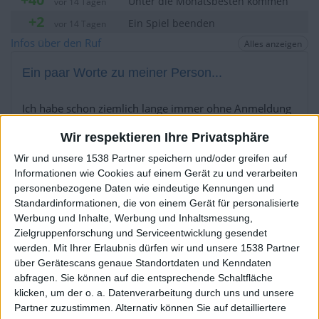
Unter die Monatsbesten kommen
vor 14 Tagen
+2
Ein Spiel beenden
vor 14 Tagen
+20
Infos über den Ruf
Alles anzeigen
Unter die Wochenbesten kommen
vor 14 Tagen
+2
Ein Spiel beenden
vor 14 Tagen
Ein paar Worte zu meiner Person...
+40
Unter die Monatsbesten kommen
vor 14 Tagen
+2
Ich habe schon ziemlich lange immer ohne Anmeldung
Ein Spiel beenden
vor 14 Tagen
gespielt. Jetzt dachte ich mir mal schauen, wie ich so zu
anderen abschneide. Bin wohl gar nicht so schlecht, wie
Wir respektieren Ihre Privatsphäre
ich dachte. Viel Spaß allen!
Wir und unsere 1538 Partner speichern und/oder greifen auf
Informationen wie Cookies auf einem Gerät zu und verarbeiten
Die Spieler die Ihnen folgen werden informiert wenn sie
personenbezogene Daten wie eindeutige Kennungen und
diesen Text ändern.
Standardinformationen, die von einem Gerät für personalisierte
Werbung und Inhalte, Werbung und Inhaltsmessung,
Zielgruppenforschung und Serviceentwicklung gesendet
Snuwo
Klubs deren Mitglied
ist (0/2)
werden.
Mit Ihrer Erlaubnis dürfen wir und unsere 1538 Partner
über Gerätescans genaue Standortdaten und Kenndaten
Snuwo
gehört zu keinem Klub
abfragen. Sie können auf die entsprechende Schaltfläche
klicken, um der o. a. Datenverarbeitung durch uns und unsere
Partner zuzustimmen. Alternativ können Sie auf detailliertere