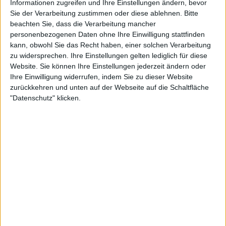
Informationen zugreifen und Ihre Einstellungen ändern, bevor
Mitglied seit :
23-11-2025
Sie der Verarbeitung zustimmen oder diese ablehnen.
Bitte
beachten Sie, dass die Verarbeitung mancher
Kommentar(e) :
0
personenbezogenen Daten ohne Ihre Einwilligung stattfinden
kann, obwohl Sie das Recht haben, einer solchen Verarbeitung
Spiele gespielt :
31
zu widersprechen. Ihre Einstellungen gelten lediglich für diese
Website. Sie können Ihre Einstellungen jederzeit ändern oder
Spiele beendet (seit V5) :
245
Ihre Einwilligung widerrufen, indem Sie zu dieser Website
zurückkehren und unten auf der Webseite auf die Schaltfläche
Anzahl der Sterne :
91
"Datenschutz" klicken.
Durchschn. % des Bestresultats :
100%
In der Liste der besten Ergebnisse :
5
Wird von keinem Spieler als Favorit geführt
Teilnahme an Turnieren :
0
Turnier(e) gewonnen :
0
Unter den 10 Besten des Turniers :
0
Unter den 20 Besten des Turniers :
0
Unter den 50 Besten des Turniers :
0