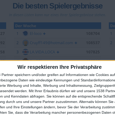
Die besten Spielergebnisse
In diesen Listen kann nur eines Ihrer Spielergebnisse stehen.
Der Woche
De
027
1
El-loco
108704
1
992
2
Cruyff149@hotmail.com
108537
2
958
3
LA.VIDA.LOCA
107825
263
4
EnzRRh
106846
Wir respektieren Ihre Privatsphäre
006
5
offside
106264
 Partner speichern und/oder greifen auf Informationen wie Cookies au
949
6
YB2018
105376
nbezogene Daten wie eindeutige Kennungen und Standardinformatione
🇺🇸 We noticed you’re visiting from
sierte Werbung und Inhalte, Werbung und Inhaltsmessung, Zielgruppen
704
7
Sepp
105157
an English-speaking country
gesendet werden.
Mit Ihrer Erlaubnis dürfen wir und unsere 1538 Part
n und Kenndaten abfragen. Sie können auf die entsprechende Schaltfl
629
8
spotter
104520
Join our American version now and be among
ung durch uns und unsere Partner zuzustimmen. Alternativ können Sie au
the firsts to submit your score on our
537
9
eek
102370
fen und Ihre Einstellungen ändern, bevor Sie der Verarbeitung zustim
leaderboards!
chten Sie, dass die Verarbeitung mancher personenbezogenen Daten oh