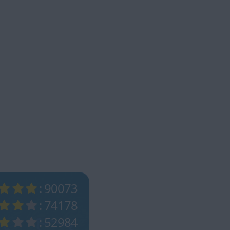
: 90073
: 74178
: 52984