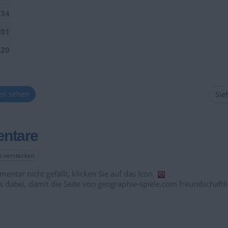
034
901
520
ten sehen
Sieh
ntare
es verstecken
entar nicht gefällt, klicken Sie auf das Icon
.
s dabei, damit die Seite von geographie-spiele.com freundschaftli