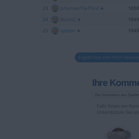
23
JohannesTheThird
105
24
Blumi2
104
25
spotter
104
Ergebnisse von Ihren Favori
Ihre Komme
Die Statistiken des Spiel
Falls Ihnen ein Komm
Unterstützen Sie un