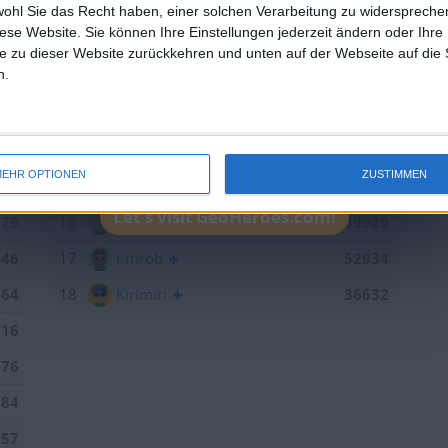
433
10
ccn
102205
wohl Sie das Recht haben, einer solchen Verarbeitung zu widersprechen
diese Website. Sie können Ihre Einstellungen jederzeit ändern oder Ihre 
379
11
brunswiek
91629
e zu dieser Website zurückkehren und unten auf der Webseite auf die 
n.
109
12
sontagch
90902
825
13
einarsson
88734
443
14
iggypop
66889
EHR OPTIONEN
ZUSTIMMEN
300
15
Joli
60579
Let's visit GeoHeroes.com!
179
16
R.Seifert
59920
846
17
timrob
52934
264
18
Kirimiri
36632
016
376
184
157