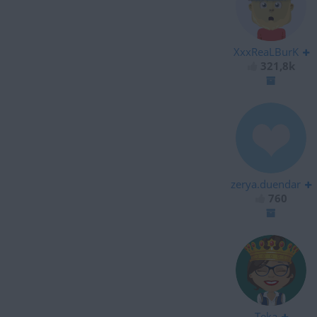
XxxReaLBurK
321,8k
zerya.duendar
760
Teka