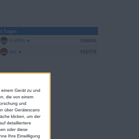
s Tages
EnzRRh
106846
eek
102370
f einem Gerät zu und
n, die von einem
forschung und
ner über Gerätescans
äche klicken, um der
f detailliertere
men oder diese
ne Ihre Einwilligung