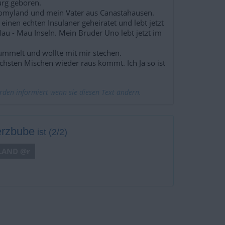
urg geboren.
myland und mein Vater aus Canastahausen.
einen echten Insulaner geheiratet und lebt jetzt
au - Mau Inseln. Mein Bruder Uno lebt jetzt im
ummelt und wollte mit mir stechen.
ächsten Mischen wieder raus kommt. Ich Ja so ist
erden informiert wenn sie diesen Text ändern.
rzbube
ist (2/2)
LAND @r