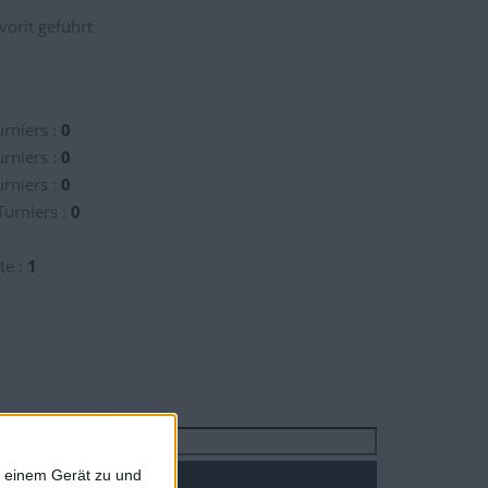
vorit geführt
rniers :
0
rniers :
0
rniers :
0
Turniers :
0
te :
1
Suchen
f einem Gerät zu und