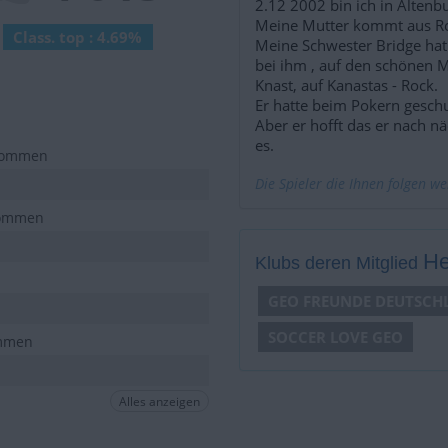
2.12 2002 bin ich in Altenb
Meine Mutter kommt aus Ro
Class. top : 4.69%
Meine Schwester Bridge hat 
bei ihm , auf den schönen M
Knast, auf Kanastas - Rock.
Er hatte beim Pokern gesch
Aber er hofft das er nach n
es.
 kommen
Die Spieler die Ihnen folgen w
kommen
He
Klubs deren Mitglied
GEO FREUNDE DEUTSCH
SOCCER LOVE GEO
ommen
Alles anzeigen
 kommen