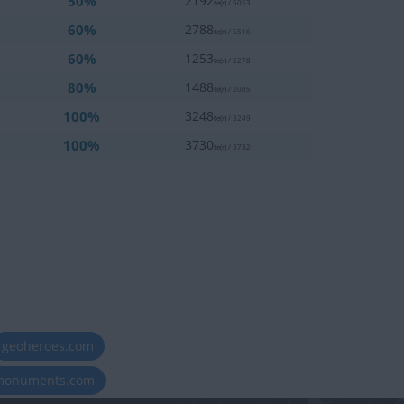
50%
2192
te(r) / 5053
60%
2788
te(r) / 5516
60%
1253
te(r) / 2278
80%
1488
te(r) / 2005
100%
3248
te(r) / 3249
100%
3730
te(r) / 3732
geoheroes.com
-monuments.com