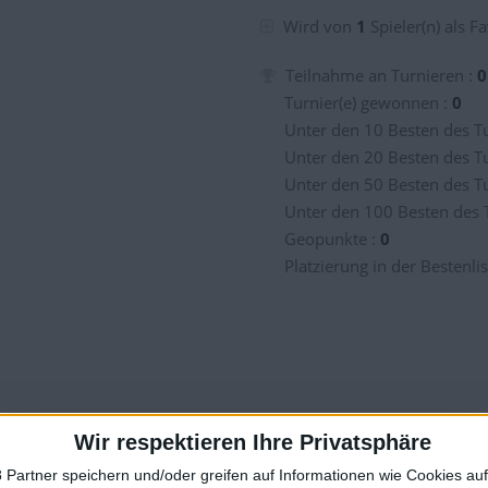
Wird von
1
Spieler(n) als Fa
 kommen
Teilnahme an Turnieren :
0
Turnier(e) gewonnen :
0
Unter den 10 Besten des Tu
Unter den 20 Besten des Tu
kommen
Unter den 50 Besten des Tu
Unter den 100 Besten des 
 kommen
Geopunkte :
0
Platzierung in der Bestenlis
Wir respektieren Ihre Privatsphäre
 Partner speichern und/oder greifen auf Informationen wie Cookies au