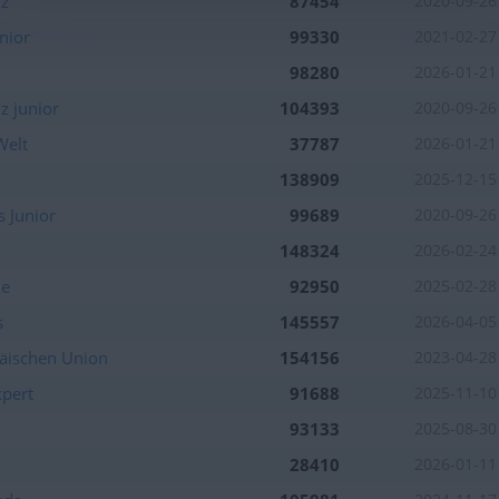
iz
87454
2020-09-26
nior
99330
2021-02-27
98280
2026-01-21
z junior
104393
2020-09-26
Welt
37787
2026-01-21
138909
2025-12-15
s Junior
99689
2020-09-26
148324
2026-02-24
ne
92950
2025-02-28
s
145557
2026-04-05
äischen Union
154156
2023-04-28
xpert
91688
2025-11-10
93133
2025-08-30
28410
2026-01-11