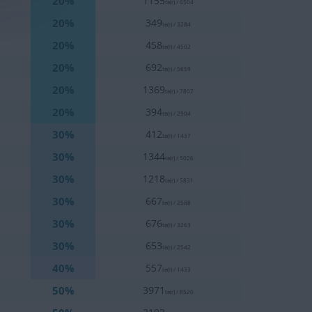
20%
1155
te(r) / 6504
20%
349
te(r) / 3284
20%
458
te(r) / 4502
20%
692
te(r) / 5659
20%
1369
te(r) / 7807
20%
394
te(r) / 2904
30%
412
te(r) / 1437
30%
1344
te(r) / 5026
30%
1218
te(r) / 5831
30%
667
te(r) / 2588
30%
676
te(r) / 3263
30%
653
te(r) / 2542
40%
557
te(r) / 1433
50%
3971
te(r) / 8520