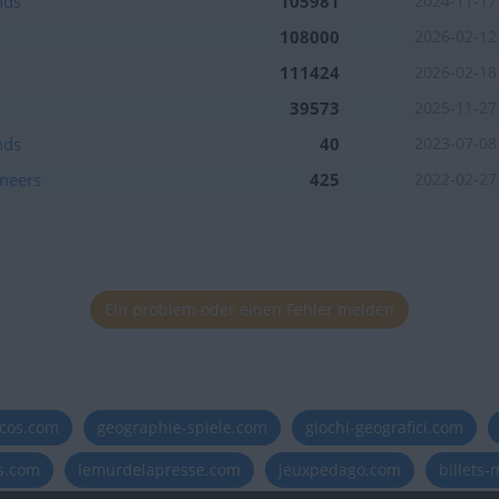
nds
105981
2024-11-17
108000
2026-02-12
111424
2026-02-18
39573
2025-11-27
nds
40
2023-07-08
lmeers
425
2022-02-27
Ein problem oder einen Fehler melden
icos.com
geographie-spiele.com
giochi-geografici.com
es.com
lemurdelapresse.com
jeuxpedago.com
billets