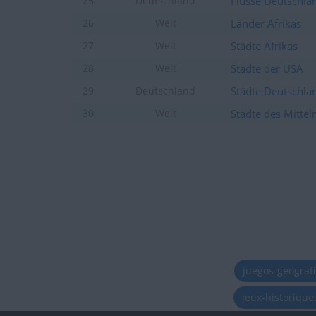
Flüsse Deutschla
25
Deutschland
Länder Afrikas
26
Welt
Städte Afrikas
27
Welt
Städte der USA
28
Welt
Städte Deutschla
29
Deutschland
Städte des Mitte
30
Welt
juegos-geograf
jeux-historiqu