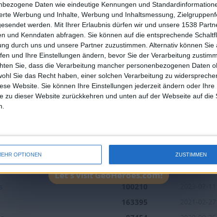
nbezogene Daten wie eindeutige Kennungen und Standardinformatione
7
9
6
1
🇺🇸 We noticed you’re visiting from
sierte Werbung und Inhalte, Werbung und Inhaltsmessung, Zielgruppen
an English-speaking country
gesendet werden.
Mit Ihrer Erlaubnis dürfen wir und unsere 1538 Part
n und Kenndaten abfragen. Sie können auf die entsprechende Schaltfl
Beste
Join our American version now and be among
Name
Datum
ung durch uns und unsere Partner zuzustimmen. Alternativ können Sie au
Ergebnisse
the firsts to submit your score on our
fen und Ihre Einstellungen ändern, bevor Sie der Verarbeitung zustim
n Ostens
154882
2026-04-05
leaderboards!
chten Sie, dass die Verarbeitung mancher personenbezogenen Daten oh
wohl Sie das Recht haben, einer solchen Verarbeitung zu widersprechen
kas
111869
2023-12-07
diese Website. Sie können Ihre Einstellungen jederzeit ändern oder Ihre 
178758
2025-12-27
e zu dieser Website zurückkehren und unten auf der Webseite auf die 
n.
ands
143498
2025-02-28
hs
75806
2026-01-25
unior
188026
2025-11-07
aphie Europas
93620
2024-05-30
EHR OPTIONEN
ZUSTIMMEN
ds Junior
111224
2025-11-10
Let's visit GeoHeroes.com!
s
100210
2023-07-11
163395
2021-02-27