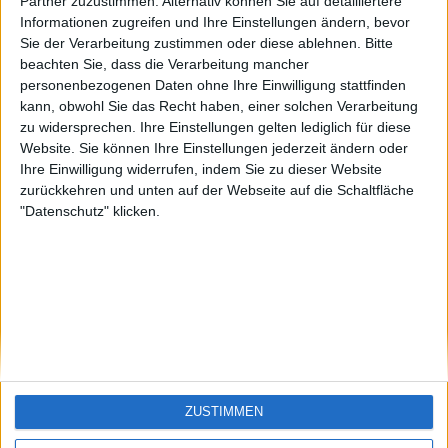
KXM aus der
EnzRRh
eek
Partner zuzustimmen. Alternativ können Sie auf detailliertere
Oberpfalz
Informationen zugreifen und Ihre Einstellungen ändern, bevor
🇺🇸 We noticed you’re visiting
Sie der Verarbeitung zustimmen oder diese ablehnen.
Bitte
from an English-speaking
beachten Sie, dass die Verarbeitung mancher
country
personenbezogenen Daten ohne Ihre Einwilligung stattfinden
kann, obwohl Sie das Recht haben, einer solchen Verarbeitung
Join our American version now and be
zu widersprechen. Ihre Einstellungen gelten lediglich für diese
among the firsts to submit your score
Website. Sie können Ihre Einstellungen jederzeit ändern oder
on our leaderboards!
Ihre Einwilligung widerrufen, indem Sie zu dieser Website
zurückkehren und unten auf der Webseite auf die Schaltfläche
"Datenschutz" klicken.
Let's visit GeoHeroes.com!
ZUSTIMMEN
Si vous êtes francophone, vous devriez aller
ici