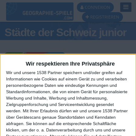
Toggl
CONNEXION
Navig
REGISTRIEREN
Städte der Schweiz junior
Wir respektieren Ihre Privatsphäre
Wir und unsere 1538 Partner speichern und/oder greifen auf
Tagespodest
Informationen wie Cookies auf einem Gerät zu und verarbeiten
personenbezogene Daten wie eindeutige Kennungen und
#1
#2
#3
Standardinformationen, die von einem Gerät für personalisierte
Werbung und Inhalte, Werbung und Inhaltsmessung,
Zielgruppenforschung und Serviceentwicklung gesendet
werden.
Mit Ihrer Erlaubnis dürfen wir und unsere 1538 Partner
über Gerätescans genaue Standortdaten und Kenndaten
abfragen. Sie können auf die entsprechende Schaltfläche
klicken, um der o. a. Datenverarbeitung durch uns und unsere