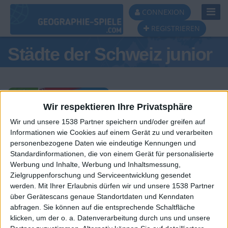
Toggl
CONNEXION
Navig
REGISTRIEREN
Städte der Schweiz junior
Wir respektieren Ihre Privatsphäre
Wir und unsere 1538 Partner speichern und/oder greifen auf
Tagespodest
Informationen wie Cookies auf einem Gerät zu und verarbeiten
personenbezogene Daten wie eindeutige Kennungen und
#1
#2
#3
Standardinformationen, die von einem Gerät für personalisierte
Werbung und Inhalte, Werbung und Inhaltsmessung,
Zielgruppenforschung und Serviceentwicklung gesendet
werden.
Mit Ihrer Erlaubnis dürfen wir und unsere 1538 Partner
über Gerätescans genaue Standortdaten und Kenndaten
abfragen. Sie können auf die entsprechende Schaltfläche
klicken, um der o. a. Datenverarbeitung durch uns und unsere