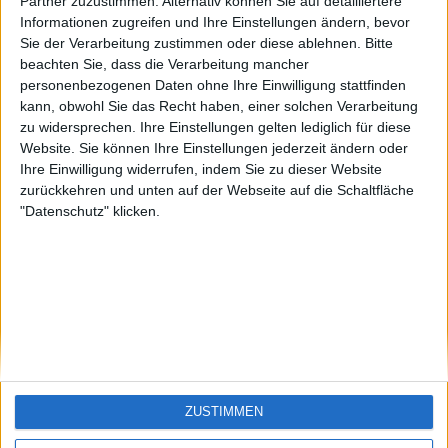
KXM aus der
EnzRRh
eek
Partner zuzustimmen. Alternativ können Sie auf detailliertere
Oberpfalz
Informationen zugreifen und Ihre Einstellungen ändern, bevor
🇺🇸 We noticed you’re visiting
Sie der Verarbeitung zustimmen oder diese ablehnen.
Bitte
from an English-speaking
beachten Sie, dass die Verarbeitung mancher
country
personenbezogenen Daten ohne Ihre Einwilligung stattfinden
kann, obwohl Sie das Recht haben, einer solchen Verarbeitung
Join our American version now and be
zu widersprechen. Ihre Einstellungen gelten lediglich für diese
among the firsts to submit your score
Website. Sie können Ihre Einstellungen jederzeit ändern oder
on our leaderboards!
Ihre Einwilligung widerrufen, indem Sie zu dieser Website
zurückkehren und unten auf der Webseite auf die Schaltfläche
"Datenschutz" klicken.
Let's visit GeoHeroes.com!
ZUSTIMMEN
Si vous êtes francophone, vous devriez aller
ici