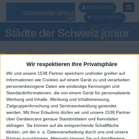
Toggl
CONNEXION
Navig
REGISTRIEREN
Städte der Schweiz junior
Wir respektieren Ihre Privatsphäre
Wir und unsere 1538 Partner speichern und/oder greifen auf
Tagespodest
Informationen wie Cookies auf einem Gerät zu und verarbeiten
personenbezogene Daten wie eindeutige Kennungen und
#1
#2
Standardinformationen, die von einem Gerät für personalisierte
Werbung und Inhalte, Werbung und Inhaltsmessung,
Zielgruppenforschung und Serviceentwicklung gesendet
werden.
Mit Ihrer Erlaubnis dürfen wir und unsere 1538 Partner
über Gerätescans genaue Standortdaten und Kenndaten
abfragen. Sie können auf die entsprechende Schaltfläche
klicken, um der o. a. Datenverarbeitung durch uns und unsere
Partner zuzustimmen. Alternativ können Sie auf detailliertere