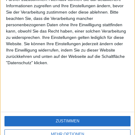
eek
sontagch
🇺🇸 We noticed you’re visiting
Informationen zugreifen und Ihre Einstellungen ändern, bevor
Sie der Verarbeitung zustimmen oder diese ablehnen.
Bitte
from an English-speaking
beachten Sie, dass die Verarbeitung mancher
country
personenbezogenen Daten ohne Ihre Einwilligung stattfinden
kann, obwohl Sie das Recht haben, einer solchen Verarbeitung
Join our American version now and be
zu widersprechen. Ihre Einstellungen gelten lediglich für diese
among the firsts to submit your score
Website. Sie können Ihre Einstellungen jederzeit ändern oder
on our leaderboards!
Ihre Einwilligung widerrufen, indem Sie zu dieser Website
zurückkehren und unten auf der Webseite auf die Schaltfläche
"Datenschutz" klicken.
Let's visit GeoHeroes.com!
ZUSTIMMEN
Si vous êtes francophone, vous devriez aller
ici
MEHR OPTIONEN