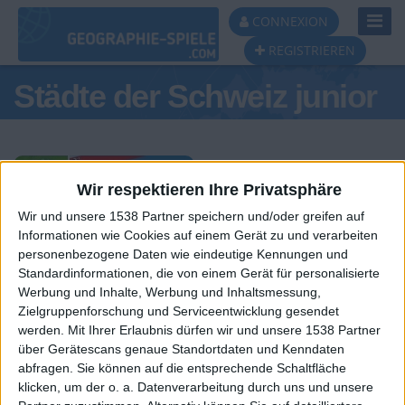
Toggl
CONNEXION
Navig
REGISTRIEREN
Städte der Schweiz junior
Wir respektieren Ihre Privatsphäre
Wir und unsere 1538 Partner speichern und/oder greifen auf
Tagespodest
Informationen wie Cookies auf einem Gerät zu und verarbeiten
personenbezogene Daten wie eindeutige Kennungen und
#1
#2
#3
Standardinformationen, die von einem Gerät für personalisierte
Werbung und Inhalte, Werbung und Inhaltsmessung,
Zielgruppenforschung und Serviceentwicklung gesendet
werden.
Mit Ihrer Erlaubnis dürfen wir und unsere 1538 Partner
über Gerätescans genaue Standortdaten und Kenndaten
abfragen. Sie können auf die entsprechende Schaltfläche
klicken, um der o. a. Datenverarbeitung durch uns und unsere