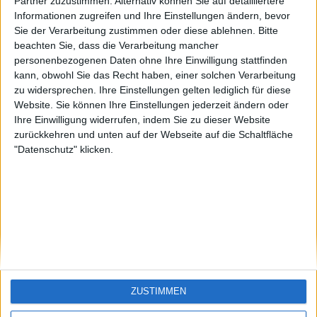
KXM aus der
EnzRRh
eek
Partner zuzustimmen. Alternativ können Sie auf detailliertere
Oberpfalz
Informationen zugreifen und Ihre Einstellungen ändern, bevor
🇺🇸 We noticed you’re visiting
Sie der Verarbeitung zustimmen oder diese ablehnen.
Bitte
from an English-speaking
beachten Sie, dass die Verarbeitung mancher
country
personenbezogenen Daten ohne Ihre Einwilligung stattfinden
kann, obwohl Sie das Recht haben, einer solchen Verarbeitung
Join our American version now and be
zu widersprechen. Ihre Einstellungen gelten lediglich für diese
among the firsts to submit your score
Website. Sie können Ihre Einstellungen jederzeit ändern oder
on our leaderboards!
Ihre Einwilligung widerrufen, indem Sie zu dieser Website
zurückkehren und unten auf der Webseite auf die Schaltfläche
"Datenschutz" klicken.
Let's visit GeoHeroes.com!
ZUSTIMMEN
Si vous êtes francophone, vous devriez aller
ici