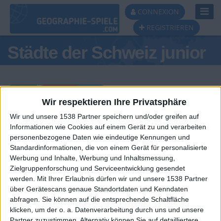
Toggl
CONNEXION
Navig
REGISTRIEREN
Städte der Schweiz junior
Wir respektieren Ihre Privatsphäre
Wir und unsere 1538 Partner speichern und/oder greifen auf
Tagespodest
Informationen wie Cookies auf einem Gerät zu und verarbeiten
personenbezogene Daten wie eindeutige Kennungen und
#1
#2
#3
Standardinformationen, die von einem Gerät für personalisierte
Werbung und Inhalte, Werbung und Inhaltsmessung,
Zielgruppenforschung und Serviceentwicklung gesendet
werden.
Mit Ihrer Erlaubnis dürfen wir und unsere 1538 Partner
über Gerätescans genaue Standortdaten und Kenndaten
abfragen. Sie können auf die entsprechende Schaltfläche
klicken, um der o. a. Datenverarbeitung durch uns und unsere
Partner zuzustimmen. Alternativ können Sie auf detailliertere