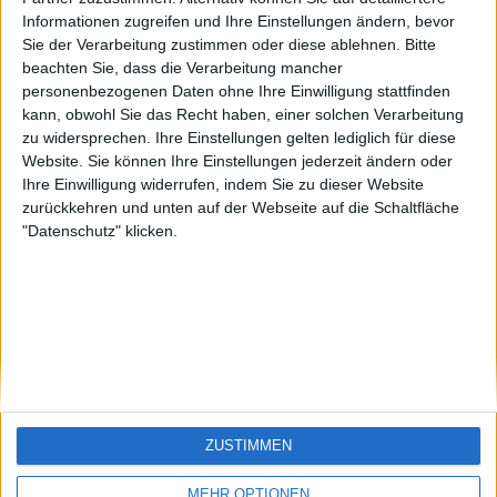
offside
Sepp
sontagch
🇺🇸 We noticed you’re visiting
Informationen zugreifen und Ihre Einstellungen ändern, bevor
Sie der Verarbeitung zustimmen oder diese ablehnen.
Bitte
from an English-speaking
beachten Sie, dass die Verarbeitung mancher
country
personenbezogenen Daten ohne Ihre Einwilligung stattfinden
kann, obwohl Sie das Recht haben, einer solchen Verarbeitung
Join our American version now and be
zu widersprechen. Ihre Einstellungen gelten lediglich für diese
among the firsts to submit your score
Website. Sie können Ihre Einstellungen jederzeit ändern oder
on our leaderboards!
Ihre Einwilligung widerrufen, indem Sie zu dieser Website
zurückkehren und unten auf der Webseite auf die Schaltfläche
"Datenschutz" klicken.
Let's visit GeoHeroes.com!
ZUSTIMMEN
Si vous êtes francophone, vous devriez aller
ici
MEHR OPTIONEN