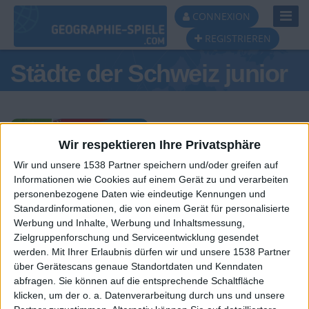
Toggl
CONNEXION
Navig
REGISTRIEREN
Städte der Schweiz junior
Wir respektieren Ihre Privatsphäre
Wir und unsere 1538 Partner speichern und/oder greifen auf
Tagespodest
Informationen wie Cookies auf einem Gerät zu und verarbeiten
personenbezogene Daten wie eindeutige Kennungen und
#1
#2
#3
Standardinformationen, die von einem Gerät für personalisierte
Werbung und Inhalte, Werbung und Inhaltsmessung,
Zielgruppenforschung und Serviceentwicklung gesendet
werden.
Mit Ihrer Erlaubnis dürfen wir und unsere 1538 Partner
über Gerätescans genaue Standortdaten und Kenndaten
abfragen. Sie können auf die entsprechende Schaltfläche
klicken, um der o. a. Datenverarbeitung durch uns und unsere