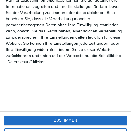
KXM aus der
EnzRRh
eek
Partner zuzustimmen. Alternativ können Sie auf detailliertere
Oberpfalz
Informationen zugreifen und Ihre Einstellungen ändern, bevor
🇺🇸 We noticed you’re visiting
Sie der Verarbeitung zustimmen oder diese ablehnen.
Bitte
from an English-speaking
beachten Sie, dass die Verarbeitung mancher
country
personenbezogenen Daten ohne Ihre Einwilligung stattfinden
kann, obwohl Sie das Recht haben, einer solchen Verarbeitung
Join our American version now and be
zu widersprechen. Ihre Einstellungen gelten lediglich für diese
among the firsts to submit your score
Website. Sie können Ihre Einstellungen jederzeit ändern oder
on our leaderboards!
Ihre Einwilligung widerrufen, indem Sie zu dieser Website
zurückkehren und unten auf der Webseite auf die Schaltfläche
"Datenschutz" klicken.
Let's visit GeoHeroes.com!
ZUSTIMMEN
Si vous êtes francophone, vous devriez aller
ici