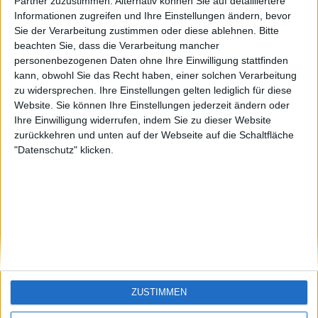
Funny1
Santiago-de-
Partner zuzustimmen. Alternativ können Sie auf detailliertere
Cuba
Informationen zugreifen und Ihre Einstellungen ändern, bevor
🇺🇸 We noticed you’re visiting
Sie der Verarbeitung zustimmen oder diese ablehnen.
Bitte
from an English-speaking
beachten Sie, dass die Verarbeitung mancher
country
personenbezogenen Daten ohne Ihre Einwilligung stattfinden
kann, obwohl Sie das Recht haben, einer solchen Verarbeitung
Join our American version now and be
zu widersprechen. Ihre Einstellungen gelten lediglich für diese
among the firsts to submit your score
Website. Sie können Ihre Einstellungen jederzeit ändern oder
on our leaderboards!
Ihre Einwilligung widerrufen, indem Sie zu dieser Website
zurückkehren und unten auf der Webseite auf die Schaltfläche
"Datenschutz" klicken.
Let's visit GeoHeroes.com!
ZUSTIMMEN
Si vous êtes francophone, vous devriez aller
ici