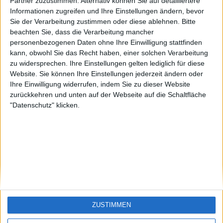
Funny1
Santiago-de-
Partner zuzustimmen. Alternativ können Sie auf detailliertere
Cuba
Informationen zugreifen und Ihre Einstellungen ändern, bevor
🇺🇸 We noticed you’re visiting
Sie der Verarbeitung zustimmen oder diese ablehnen.
Bitte
from an English-speaking
beachten Sie, dass die Verarbeitung mancher
country
personenbezogenen Daten ohne Ihre Einwilligung stattfinden
kann, obwohl Sie das Recht haben, einer solchen Verarbeitung
Join our American version now and be
zu widersprechen. Ihre Einstellungen gelten lediglich für diese
among the firsts to submit your score
Website. Sie können Ihre Einstellungen jederzeit ändern oder
on our leaderboards!
Ihre Einwilligung widerrufen, indem Sie zu dieser Website
zurückkehren und unten auf der Webseite auf die Schaltfläche
"Datenschutz" klicken.
Let's visit GeoHeroes.com!
ZUSTIMMEN
Si vous êtes francophone, vous devriez aller
ici