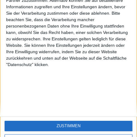
Funny1
Santiago-de-
Partner zuzustimmen. Alternativ können Sie auf detailliertere
Cuba
Informationen zugreifen und Ihre Einstellungen ändern, bevor
🇺🇸 We noticed you’re visiting
Sie der Verarbeitung zustimmen oder diese ablehnen.
Bitte
from an English-speaking
beachten Sie, dass die Verarbeitung mancher
country
personenbezogenen Daten ohne Ihre Einwilligung stattfinden
kann, obwohl Sie das Recht haben, einer solchen Verarbeitung
Join our American version now and be
zu widersprechen. Ihre Einstellungen gelten lediglich für diese
among the firsts to submit your score
Website. Sie können Ihre Einstellungen jederzeit ändern oder
on our leaderboards!
Ihre Einwilligung widerrufen, indem Sie zu dieser Website
zurückkehren und unten auf der Webseite auf die Schaltfläche
"Datenschutz" klicken.
Let's visit GeoHeroes.com!
ZUSTIMMEN
Si vous êtes francophone, vous devriez aller
ici