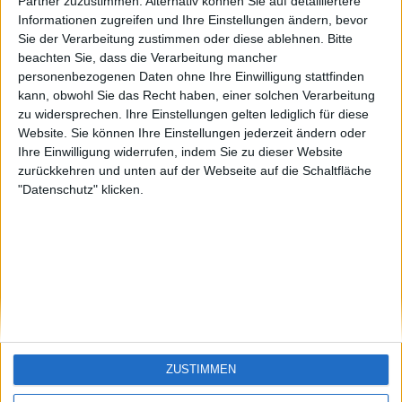
KXM aus der
EnzRRh
eek
Partner zuzustimmen. Alternativ können Sie auf detailliertere
Oberpfalz
Informationen zugreifen und Ihre Einstellungen ändern, bevor
🇺🇸 We noticed you’re visiting
Sie der Verarbeitung zustimmen oder diese ablehnen.
Bitte
from an English-speaking
beachten Sie, dass die Verarbeitung mancher
country
personenbezogenen Daten ohne Ihre Einwilligung stattfinden
kann, obwohl Sie das Recht haben, einer solchen Verarbeitung
Join our American version now and be
zu widersprechen. Ihre Einstellungen gelten lediglich für diese
among the firsts to submit your score
Website. Sie können Ihre Einstellungen jederzeit ändern oder
on our leaderboards!
Ihre Einwilligung widerrufen, indem Sie zu dieser Website
zurückkehren und unten auf der Webseite auf die Schaltfläche
"Datenschutz" klicken.
Let's visit GeoHeroes.com!
ZUSTIMMEN
Si vous êtes francophone, vous devriez aller
ici