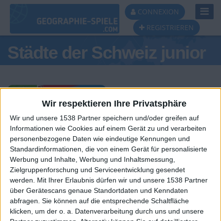
Toggl
CONNEXION
Navig
REGISTRIEREN
Städte der Schweiz junior
Wir respektieren Ihre Privatsphäre
Wir und unsere 1538 Partner speichern und/oder greifen auf
Tagespodest
Informationen wie Cookies auf einem Gerät zu und verarbeiten
personenbezogene Daten wie eindeutige Kennungen und
#1
#2
#3
Standardinformationen, die von einem Gerät für personalisierte
Werbung und Inhalte, Werbung und Inhaltsmessung,
Zielgruppenforschung und Serviceentwicklung gesendet
werden.
Mit Ihrer Erlaubnis dürfen wir und unsere 1538 Partner
über Gerätescans genaue Standortdaten und Kenndaten
abfragen. Sie können auf die entsprechende Schaltfläche
klicken, um der o. a. Datenverarbeitung durch uns und unsere