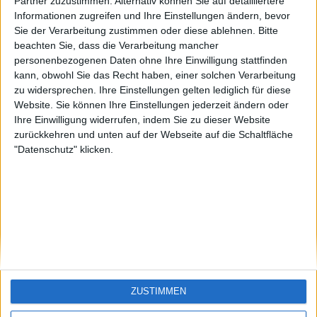
Funny1
Santiago-de-
Partner zuzustimmen. Alternativ können Sie auf detailliertere
Cuba
Informationen zugreifen und Ihre Einstellungen ändern, bevor
🇺🇸 We noticed you’re visiting
Sie der Verarbeitung zustimmen oder diese ablehnen.
Bitte
from an English-speaking
beachten Sie, dass die Verarbeitung mancher
country
personenbezogenen Daten ohne Ihre Einwilligung stattfinden
kann, obwohl Sie das Recht haben, einer solchen Verarbeitung
Join our American version now and be
zu widersprechen. Ihre Einstellungen gelten lediglich für diese
among the firsts to submit your score
Website. Sie können Ihre Einstellungen jederzeit ändern oder
on our leaderboards!
Ihre Einwilligung widerrufen, indem Sie zu dieser Website
zurückkehren und unten auf der Webseite auf die Schaltfläche
"Datenschutz" klicken.
Let's visit GeoHeroes.com!
ZUSTIMMEN
Si vous êtes francophone, vous devriez aller
ici