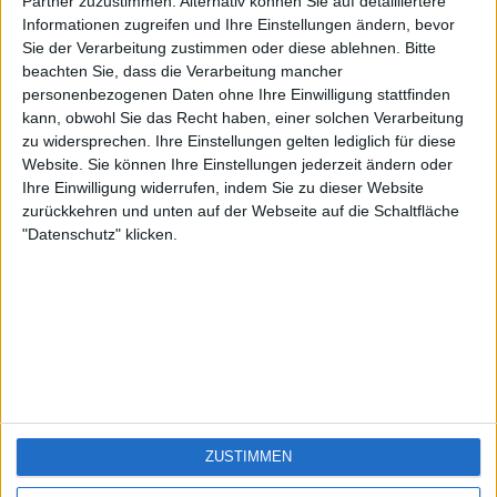
KXM aus der
EnzRRh
eek
Partner zuzustimmen. Alternativ können Sie auf detailliertere
Oberpfalz
Informationen zugreifen und Ihre Einstellungen ändern, bevor
🇺🇸 We noticed you’re visiting
Sie der Verarbeitung zustimmen oder diese ablehnen.
Bitte
from an English-speaking
beachten Sie, dass die Verarbeitung mancher
country
personenbezogenen Daten ohne Ihre Einwilligung stattfinden
kann, obwohl Sie das Recht haben, einer solchen Verarbeitung
Join our American version now and be
zu widersprechen. Ihre Einstellungen gelten lediglich für diese
among the firsts to submit your score
Website. Sie können Ihre Einstellungen jederzeit ändern oder
on our leaderboards!
Ihre Einwilligung widerrufen, indem Sie zu dieser Website
zurückkehren und unten auf der Webseite auf die Schaltfläche
"Datenschutz" klicken.
Let's visit GeoHeroes.com!
ZUSTIMMEN
Si vous êtes francophone, vous devriez aller
ici