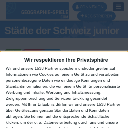
Toggl
CONNEXION
Navig
REGISTRIEREN
Städte der Schweiz junior
Wir respektieren Ihre Privatsphäre
Wir und unsere 1538 Partner speichern und/oder greifen auf
Tagespodest
Informationen wie Cookies auf einem Gerät zu und verarbeiten
personenbezogene Daten wie eindeutige Kennungen und
#1
#2
#3
Standardinformationen, die von einem Gerät für personalisierte
Werbung und Inhalte, Werbung und Inhaltsmessung,
Zielgruppenforschung und Serviceentwicklung gesendet
werden.
Mit Ihrer Erlaubnis dürfen wir und unsere 1538 Partner
über Gerätescans genaue Standortdaten und Kenndaten
abfragen. Sie können auf die entsprechende Schaltfläche
klicken, um der o. a. Datenverarbeitung durch uns und unsere