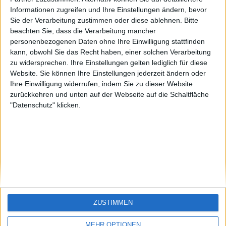
eek
sontagch
🇺🇸 We noticed you’re visiting
Informationen zugreifen und Ihre Einstellungen ändern, bevor
Sie der Verarbeitung zustimmen oder diese ablehnen.
Bitte
from an English-speaking
beachten Sie, dass die Verarbeitung mancher
country
personenbezogenen Daten ohne Ihre Einwilligung stattfinden
kann, obwohl Sie das Recht haben, einer solchen Verarbeitung
Join our American version now and be
zu widersprechen. Ihre Einstellungen gelten lediglich für diese
among the firsts to submit your score
Website. Sie können Ihre Einstellungen jederzeit ändern oder
on our leaderboards!
Ihre Einwilligung widerrufen, indem Sie zu dieser Website
zurückkehren und unten auf der Webseite auf die Schaltfläche
"Datenschutz" klicken.
Let's visit GeoHeroes.com!
ZUSTIMMEN
Si vous êtes francophone, vous devriez aller
ici
MEHR OPTIONEN