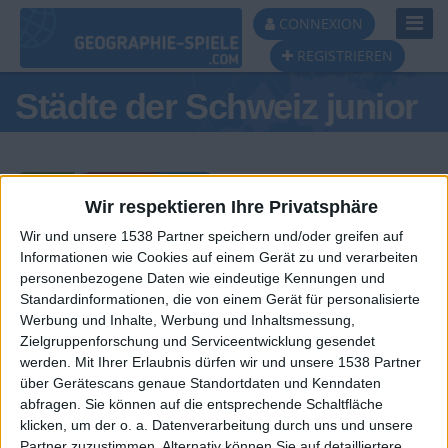
Toggl
CONNEXION
Navig
REGISTRIEREN
Städte der Schweiz junior
Wir respektieren Ihre Privatsphäre
Wir und unsere 1538 Partner speichern und/oder greifen auf
Tagespodest
Informationen wie Cookies auf einem Gerät zu und verarbeiten
personenbezogene Daten wie eindeutige Kennungen und
#1
#2
Standardinformationen, die von einem Gerät für personalisierte
Werbung und Inhalte, Werbung und Inhaltsmessung,
Zielgruppenforschung und Serviceentwicklung gesendet
werden.
Mit Ihrer Erlaubnis dürfen wir und unsere 1538 Partner
über Gerätescans genaue Standortdaten und Kenndaten
abfragen. Sie können auf die entsprechende Schaltfläche
klicken, um der o. a. Datenverarbeitung durch uns und unsere
Partner zuzustimmen. Alternativ können Sie auf detailliertere