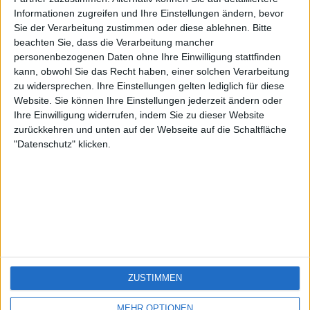
Funny1
🇺🇸 We noticed you’re visiting
Informationen zugreifen und Ihre Einstellungen ändern, bevor
Sie der Verarbeitung zustimmen oder diese ablehnen.
Bitte
from an English-speaking
beachten Sie, dass die Verarbeitung mancher
country
personenbezogenen Daten ohne Ihre Einwilligung stattfinden
kann, obwohl Sie das Recht haben, einer solchen Verarbeitung
Join our American version now and be
zu widersprechen. Ihre Einstellungen gelten lediglich für diese
among the firsts to submit your score
Website. Sie können Ihre Einstellungen jederzeit ändern oder
on our leaderboards!
Ihre Einwilligung widerrufen, indem Sie zu dieser Website
zurückkehren und unten auf der Webseite auf die Schaltfläche
"Datenschutz" klicken.
Let's visit GeoHeroes.com!
ZUSTIMMEN
Si vous êtes francophone, vous devriez aller
ici
MEHR OPTIONEN