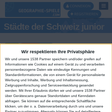
Toggl
CONNEXION
Navig
REGISTRIEREN
Städte der Schweiz junior
Wir respektieren Ihre Privatsphäre
Wir und unsere 1538 Partner speichern und/oder greifen auf
Tagespodest
Informationen wie Cookies auf einem Gerät zu und verarbeiten
personenbezogene Daten wie eindeutige Kennungen und
#1
Standardinformationen, die von einem Gerät für personalisierte
Werbung und Inhalte, Werbung und Inhaltsmessung,
Zielgruppenforschung und Serviceentwicklung gesendet
werden.
Mit Ihrer Erlaubnis dürfen wir und unsere 1538 Partner
über Gerätescans genaue Standortdaten und Kenndaten
abfragen. Sie können auf die entsprechende Schaltfläche
klicken, um der o. a. Datenverarbeitung durch uns und unsere
Partner zuzustimmen. Alternativ können Sie auf detailliertere