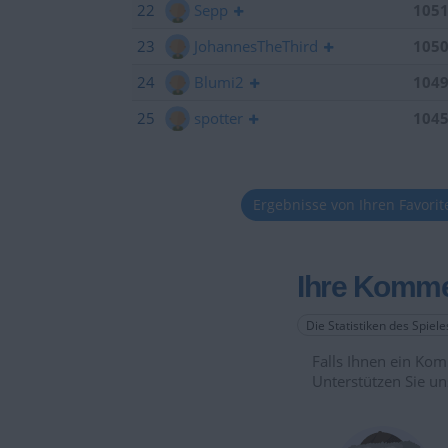
22
Sepp
105
23
JohannesTheThird
105
24
Blumi2
104
25
spotter
104
Ergebnisse von Ihren Favori
Ihre Komme
Die Statistiken des Spiel
Falls Ihnen ein Komm
Unterstützen Sie un