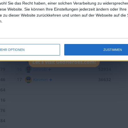
wohl Sie das Recht haben, einer solchen Verarbeitung zu widersprechen
433
10
eek
102370
diese Website. Sie können Ihre Einstellungen jederzeit ändern oder Ihre 
e zu dieser Website zurückkehren und unten auf der Webseite auf die 
379
11
brunswiek
91629
n.
109
12
sontagch
90902
825
13
iggypop
66889
443
14
Joli
60579
EHR OPTIONEN
ZUSTIMMEN
300
15
R.Seifert
59920
Let's visit GeoHeroes.com!
179
16
timrob
52934
846
17
Kirimiri
36632
264
016
376
184