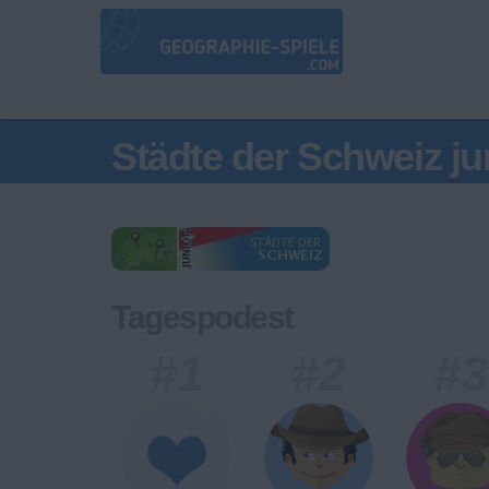
Städte der Schweiz ju
Tagespodest
#1
#2
#3