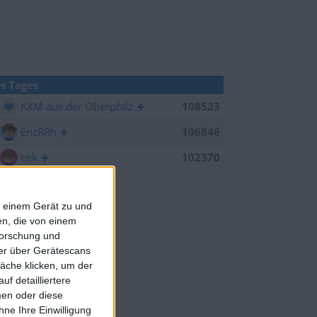
s Tages
KXM aus der Oberpfalz
108523
EnzRRh
106846
eek
102370
f einem Gerät zu und
n, die von einem
forschung und
ner über Gerätescans
äche klicken, um der
f detailliertere
men oder diese
ne Ihre Einwilligung