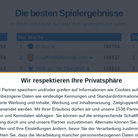
Die besten Spielergebnisse
In diesen Listen kann nur eines Ihrer Spielergebnisse stehen.
Der Woche
De
992
1
El-loco
108704
1
958
2
Cruyff149@hotmail.com
108537
2
263
3
KXM aus der Oberpfalz
108523
3
006
4
LA.VIDA.LOCA
107825
Wir respektieren Ihre Privatsphäre
 Partner speichern und/oder greifen auf Informationen wie Cookies au
949
5
EnzRRh
106846
nbezogene Daten wie eindeutige Kennungen und Standardinformatione
🇺🇸 We noticed you’re visiting from
704
6
offside
106264
sierte Werbung und Inhalte, Werbung und Inhaltsmessung, Zielgruppen
an English-speaking country
gesendet werden.
Mit Ihrer Erlaubnis dürfen wir und unsere 1538 Part
629
7
YB2018
105376
n und Kenndaten abfragen. Sie können auf die entsprechende Schaltfl
Join our American version now and be among
ung durch uns und unsere Partner zuzustimmen. Alternativ können Sie au
537
8
Sepp
105157
the firsts to submit your score on our
fen und Ihre Einstellungen ändern, bevor Sie der Verarbeitung zustim
leaderboards!
523
9
spotter
104520
chten Sie, dass die Verarbeitung mancher personenbezogenen Daten oh