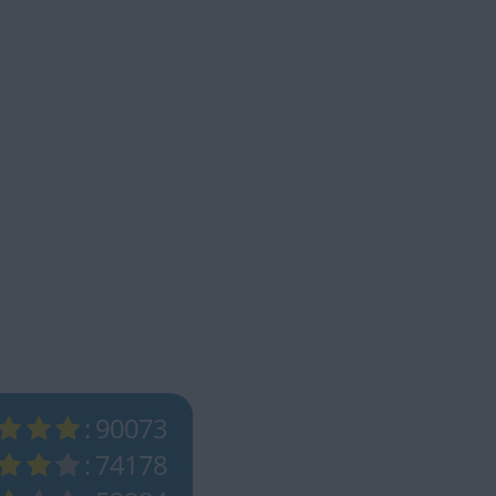
: 90073
: 74178