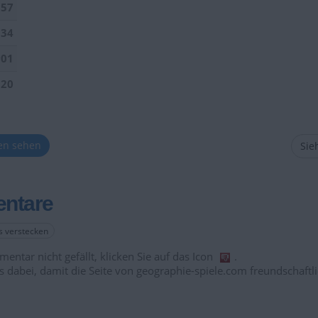
157
034
901
520
ten sehen
Sieh
ntare
es verstecken
entar nicht gefällt, klicken Sie auf das Icon
.
s dabei, damit die Seite von geographie-spiele.com freundschaftli