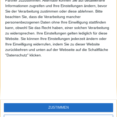
Funny1
Santiago-de-
Partner zuzustimmen. Alternativ können Sie auf detailliertere
Cuba
Informationen zugreifen und Ihre Einstellungen ändern, bevor
🇺🇸 We noticed you’re visiting
Sie der Verarbeitung zustimmen oder diese ablehnen.
Bitte
from an English-speaking
beachten Sie, dass die Verarbeitung mancher
country
personenbezogenen Daten ohne Ihre Einwilligung stattfinden
kann, obwohl Sie das Recht haben, einer solchen Verarbeitung
Join our American version now and be
zu widersprechen. Ihre Einstellungen gelten lediglich für diese
among the firsts to submit your score
Website. Sie können Ihre Einstellungen jederzeit ändern oder
on our leaderboards!
Ihre Einwilligung widerrufen, indem Sie zu dieser Website
zurückkehren und unten auf der Webseite auf die Schaltfläche
"Datenschutz" klicken.
Let's visit GeoHeroes.com!
ZUSTIMMEN
Si vous êtes francophone, vous devriez aller
ici