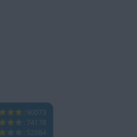
: 90073
: 74178
: 52984