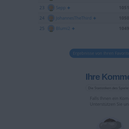
23
Sepp
105
24
JohannesTheThird
105
25
Blumi2
104
Ergebnisse von Ihren Favori
Ihre Komme
Die Statistiken des Spiel
Falls Ihnen ein Komm
Unterstützen Sie un