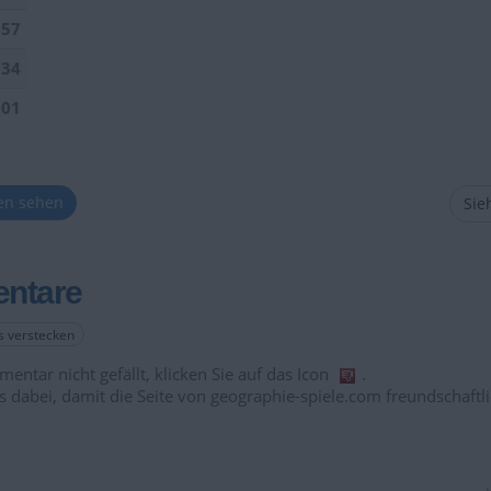
157
034
901
ten sehen
Sieh
ntare
es verstecken
entar nicht gefällt, klicken Sie auf das Icon
.
s dabei, damit die Seite von geographie-spiele.com freundschaftli