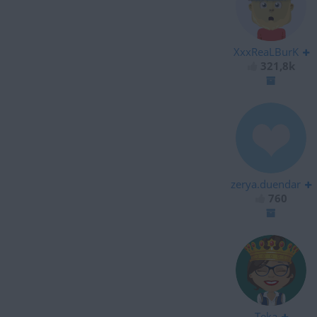
XxxReaLBurK
321,8k
zerya.duendar
760
Teka