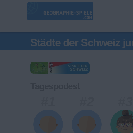
Städte der Schweiz ju
Tagespodest
#1
#2
#3