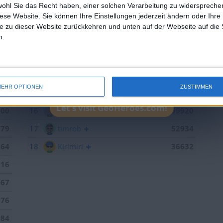
433
10
ccn
102205
wohl Sie das Recht haben, einer solchen Verarbeitung zu widersprechen
diese Website. Sie können Ihre Einstellungen jederzeit ändern oder Ihre 
379
11
brunswiek
91629
e zu dieser Website zurückkehren und unten auf der Webseite auf die 
n.
109
12
sontagch
90902
825
13
einarsson
88734
792
14
iggypop
66889
EHR OPTIONEN
ZUSTIMMEN
443
15
Joli
60579
Let's visit GeoHeroes.com!
300
16
R.Seifert
59920
179
17
timrob
52934
264
18
Kirimiri
36632
016
867
376
184