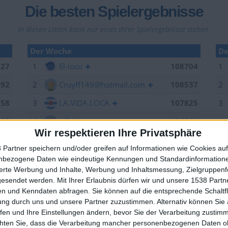
Die besten Spielergebnisse
In diesen Listen kann nur eines Ihrer Spielergebnisse stehen.
Der Woche
De
027
1
El-loco
108704
1
992
2
Cruyff149@hotmail.com
108537
2
958
3
LA.VIDA.LOCA
107825
3
263
4
offside
106264
Wir respektieren Ihre Privatsphäre
006
5
EnzRRh
105867
 Partner speichern und/oder greifen auf Informationen wie Cookies au
949
6
YB2018
105376
nbezogene Daten wie eindeutige Kennungen und Standardinformatione
🇺🇸 We noticed you’re visiting from
sierte Werbung und Inhalte, Werbung und Inhaltsmessung, Zielgruppen
704
7
forest
105184
an English-speaking country
gesendet werden.
Mit Ihrer Erlaubnis dürfen wir und unsere 1538 Part
n und Kenndaten abfragen. Sie können auf die entsprechende Schaltfl
629
8
Sepp
105157
Join our American version now and be among
ung durch uns und unsere Partner zuzustimmen. Alternativ können Sie au
the firsts to submit your score on our
537
9
spotter
104520
fen und Ihre Einstellungen ändern, bevor Sie der Verarbeitung zustim
leaderboards!
chten Sie, dass die Verarbeitung mancher personenbezogenen Daten oh