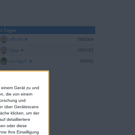
s Tages
offside
106264
Sepp
105157
sontagch
90902
f einem Gerät zu und
n, die von einem
forschung und
ner über Gerätescans
äche klicken, um der
f detailliertere
men oder diese
ne Ihre Einwilligung