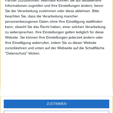
KXM aus der
EnzRRh
eek
Partner zuzustimmen. Alternativ können Sie auf detailliertere
Oberpfalz
Informationen zugreifen und Ihre Einstellungen ändern, bevor
🇺🇸 We noticed you’re visiting
Sie der Verarbeitung zustimmen oder diese ablehnen.
Bitte
from an English-speaking
beachten Sie, dass die Verarbeitung mancher
country
personenbezogenen Daten ohne Ihre Einwilligung stattfinden
kann, obwohl Sie das Recht haben, einer solchen Verarbeitung
Join our American version now and be
zu widersprechen. Ihre Einstellungen gelten lediglich für diese
among the firsts to submit your score
Website. Sie können Ihre Einstellungen jederzeit ändern oder
on our leaderboards!
Ihre Einwilligung widerrufen, indem Sie zu dieser Website
zurückkehren und unten auf der Webseite auf die Schaltfläche
"Datenschutz" klicken.
Let's visit GeoHeroes.com!
ZUSTIMMEN
Si vous êtes francophone, vous devriez aller
ici