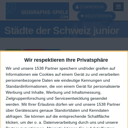
Toggl
CONNEXION
Navig
REGISTRIEREN
Städte der Schweiz junior
Wir respektieren Ihre Privatsphäre
Wir und unsere 1538 Partner speichern und/oder greifen auf
Tagespodest
Informationen wie Cookies auf einem Gerät zu und verarbeiten
personenbezogene Daten wie eindeutige Kennungen und
#1
#2
#3
Standardinformationen, die von einem Gerät für personalisierte
Werbung und Inhalte, Werbung und Inhaltsmessung,
Zielgruppenforschung und Serviceentwicklung gesendet
werden.
Mit Ihrer Erlaubnis dürfen wir und unsere 1538 Partner
über Gerätescans genaue Standortdaten und Kenndaten
abfragen. Sie können auf die entsprechende Schaltfläche
klicken, um der o. a. Datenverarbeitung durch uns und unsere