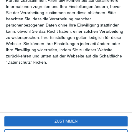
Funny1
Santiago-de-
Partner zuzustimmen. Alternativ können Sie auf detailliertere
Cuba
Informationen zugreifen und Ihre Einstellungen ändern, bevor
🇺🇸 We noticed you’re visiting
Sie der Verarbeitung zustimmen oder diese ablehnen.
Bitte
from an English-speaking
beachten Sie, dass die Verarbeitung mancher
country
personenbezogenen Daten ohne Ihre Einwilligung stattfinden
kann, obwohl Sie das Recht haben, einer solchen Verarbeitung
Join our American version now and be
zu widersprechen. Ihre Einstellungen gelten lediglich für diese
among the firsts to submit your score
Website. Sie können Ihre Einstellungen jederzeit ändern oder
on our leaderboards!
Ihre Einwilligung widerrufen, indem Sie zu dieser Website
zurückkehren und unten auf der Webseite auf die Schaltfläche
"Datenschutz" klicken.
Let's visit GeoHeroes.com!
ZUSTIMMEN
Si vous êtes francophone, vous devriez aller
ici