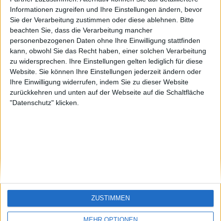
eek
sontagch
🇺🇸 We noticed you’re visiting
Informationen zugreifen und Ihre Einstellungen ändern, bevor
Sie der Verarbeitung zustimmen oder diese ablehnen.
Bitte
from an English-speaking
beachten Sie, dass die Verarbeitung mancher
country
personenbezogenen Daten ohne Ihre Einwilligung stattfinden
kann, obwohl Sie das Recht haben, einer solchen Verarbeitung
Join our American version now and be
zu widersprechen. Ihre Einstellungen gelten lediglich für diese
among the firsts to submit your score
Website. Sie können Ihre Einstellungen jederzeit ändern oder
on our leaderboards!
Ihre Einwilligung widerrufen, indem Sie zu dieser Website
zurückkehren und unten auf der Webseite auf die Schaltfläche
"Datenschutz" klicken.
Let's visit GeoHeroes.com!
ZUSTIMMEN
Si vous êtes francophone, vous devriez aller
ici
MEHR OPTIONEN