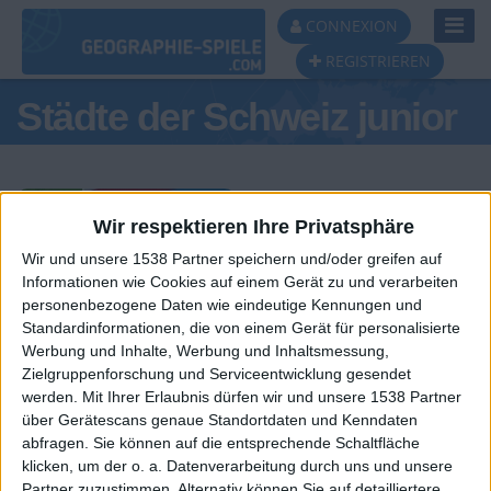
Toggl
CONNEXION
Navig
REGISTRIEREN
Städte der Schweiz junior
Wir respektieren Ihre Privatsphäre
Wir und unsere 1538 Partner speichern und/oder greifen auf
Tagespodest
Informationen wie Cookies auf einem Gerät zu und verarbeiten
personenbezogene Daten wie eindeutige Kennungen und
#1
#2
Standardinformationen, die von einem Gerät für personalisierte
Werbung und Inhalte, Werbung und Inhaltsmessung,
Zielgruppenforschung und Serviceentwicklung gesendet
werden.
Mit Ihrer Erlaubnis dürfen wir und unsere 1538 Partner
über Gerätescans genaue Standortdaten und Kenndaten
abfragen. Sie können auf die entsprechende Schaltfläche
klicken, um der o. a. Datenverarbeitung durch uns und unsere
Partner zuzustimmen. Alternativ können Sie auf detailliertere