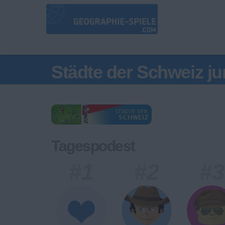
Städte der Schweiz ju
Tagespodest
#1
#2
#3