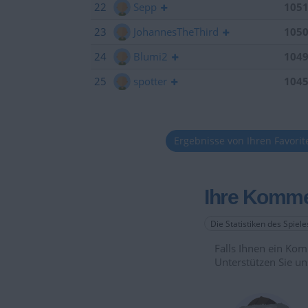
22
Sepp
105
23
JohannesTheThird
105
24
Blumi2
104
25
spotter
104
Ergebnisse von Ihren Favori
Ihre Komme
Die Statistiken des Spiel
Falls Ihnen ein Komm
Unterstützen Sie un