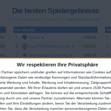
Die besten Spielergebnisse
In diesen Listen kann nur eines Ihrer Spielergebnisse stehen.
Der Woche
De
992
1
El-loco
108704
1
958
2
Cruyff149@hotmail.com
108537
2
263
3
KXM aus der Oberpfalz
108523
3
006
4
LA.VIDA.LOCA
107825
Wir respektieren Ihre Privatsphäre
 Partner speichern und/oder greifen auf Informationen wie Cookies au
949
5
EnzRRh
106846
nbezogene Daten wie eindeutige Kennungen und Standardinformatione
🇺🇸 We noticed you’re visiting from
704
6
offside
106264
sierte Werbung und Inhalte, Werbung und Inhaltsmessung, Zielgruppen
an English-speaking country
gesendet werden.
Mit Ihrer Erlaubnis dürfen wir und unsere 1538 Part
629
7
YB2018
105376
n und Kenndaten abfragen. Sie können auf die entsprechende Schaltfl
Join our American version now and be among
ung durch uns und unsere Partner zuzustimmen. Alternativ können Sie au
537
8
Sepp
105157
the firsts to submit your score on our
fen und Ihre Einstellungen ändern, bevor Sie der Verarbeitung zustim
leaderboards!
523
9
spotter
104520
chten Sie, dass die Verarbeitung mancher personenbezogenen Daten oh