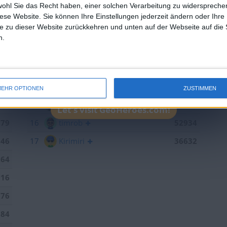
wohl Sie das Recht haben, einer solchen Verarbeitung zu widersprechen
433
10
eek
102370
diese Website. Sie können Ihre Einstellungen jederzeit ändern oder Ihre 
e zu dieser Website zurückkehren und unten auf der Webseite auf die 
379
11
brunswiek
91629
n.
109
12
sontagch
90902
825
13
iggypop
66889
443
14
Joli
60579
EHR OPTIONEN
ZUSTIMMEN
300
15
R.Seifert
59920
Let's visit GeoHeroes.com!
179
16
timrob
52934
846
17
Kirimiri
36632
264
016
376
184