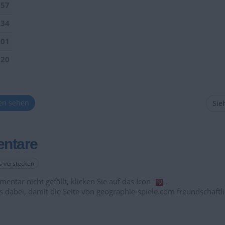
157
034
901
520
ten sehen
Sieh
ntare
es verstecken
entar nicht gefällt, klicken Sie auf das Icon
.
s dabei, damit die Seite von geographie-spiele.com freundschaftli