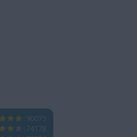
: 90073
: 74178