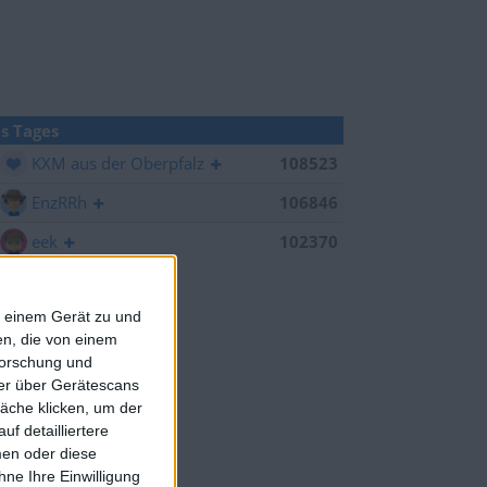
s Tages
KXM aus der Oberpfalz
108523
EnzRRh
106846
eek
102370
f einem Gerät zu und
n, die von einem
forschung und
ner über Gerätescans
äche klicken, um der
f detailliertere
men oder diese
ne Ihre Einwilligung