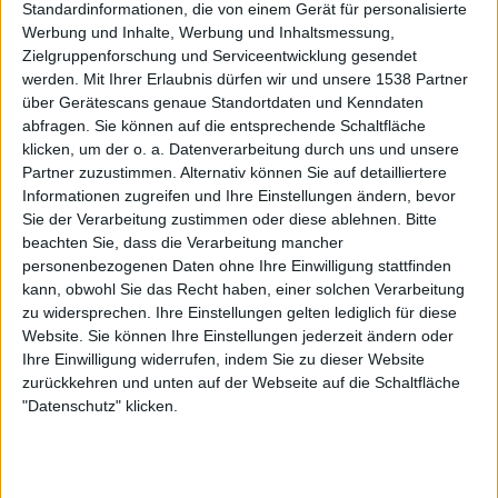
Standardinformationen, die von einem Gerät für personalisierte
Werbung und Inhalte, Werbung und Inhaltsmessung,
vor 3 Jahren
Zielgruppenforschung und Serviceentwicklung gesendet
coca-cola:)
ich bi schwizer
werden.
Mit Ihrer Erlaubnis dürfen wir und unsere 1538 Partner
106
über Gerätescans genaue Standortdaten und Kenndaten
abfragen. Sie können auf die entsprechende Schaltfläche
klicken, um der o. a. Datenverarbeitung durch uns und unsere
Partner zuzustimmen. Alternativ können Sie auf detailliertere
vor 4 Jahren
Informationen zugreifen und Ihre Einstellungen ändern, bevor
Haschisch500
@Top-Gun : Meiner auch. Aber nicht
Sie der Verarbeitung zustimmen oder diese ablehnen.
Bitte
8,0k
immer!
beachten Sie, dass die Verarbeitung mancher
personenbezogenen Daten ohne Ihre Einwilligung stattfinden
kann, obwohl Sie das Recht haben, einer solchen Verarbeitung
zu widersprechen. Ihre Einstellungen gelten lediglich für diese
vor 4 Jahren
Website. Sie können Ihre Einstellungen jederzeit ändern oder
Top-Gun
Ihre Einwilligung widerrufen, indem Sie zu dieser Website
Hart !
1 953
zurückkehren und unten auf der Webseite auf die Schaltfläche
"Datenschutz" klicken.
vor 4 Jahren