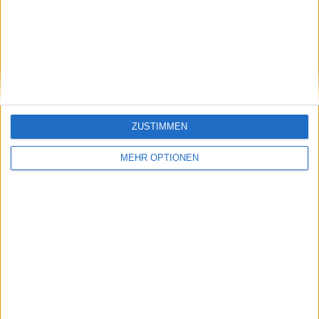
@Funny_like_a_easter-bunny : Wo,
43,6k
liegt das bitte?
vor 4 Jahren
USA.BÄR3
. . . . . i hob a schon ei mol gschwenzt!
6,0k
Let's visit GeoHeroes.com!
ZUSTIMMEN
MEHR OPTIONEN
vor 4 Jahren
Funny_like_a_easter-
@JaJaJaJaJa : Siuuu. Ich auch
bunny
960
vor 4 Jahren
Funny_like_a_easter-
Na Moin
bunny
960