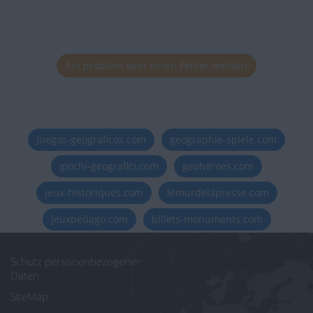
Ein problem oder einen Fehler melden
juegos-geograficos.com
geographie-spiele.com
giochi-geografici.com
geoheroes.com
jeux-historiques.com
lemurdelapresse.com
jeuxpedago.com
billets-monuments.com
Schutz personenbezogener
Daten
SiteMap