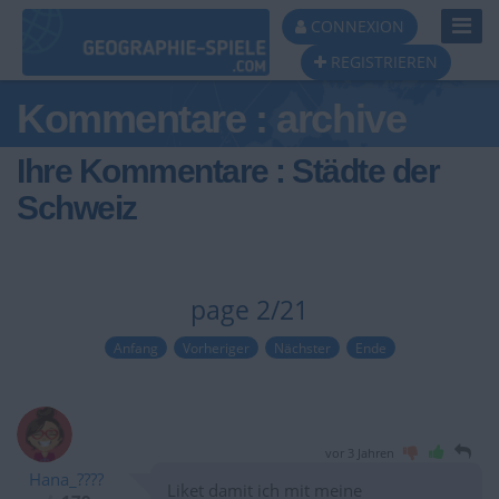
Toggl
CONNEXION
Navig
REGISTRIEREN
Kommentare : archive
Ihre Kommentare : Städte der
Schweiz
page 2/21
Anfang
Vorheriger
Nächster
Ende
vor 3 Jahren
Hana_????
Liket damit ich mit meine