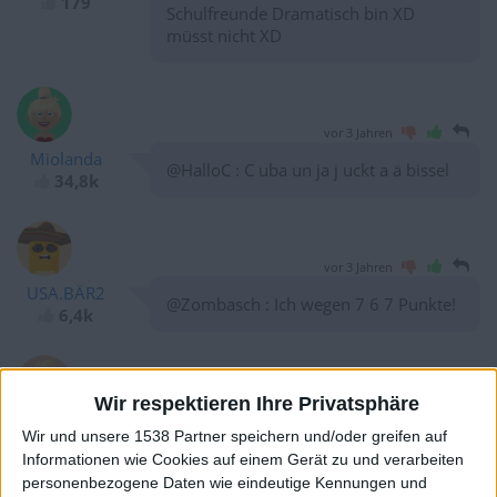
179
Schulfreunde Dramatisch bin XD
müsst nicht XD
vor 3 Jahren
Miolanda
@HalloC : C uba un ja j uckt a ä bissel
34,8k
vor 3 Jahren
USA.BÄR2
@Zombasch : Ich wegen 7 6 7 Punkte!
6,4k
Wir respektieren Ihre Privatsphäre
vor 3 Jahren
deezMonkejegi
@coca-cola
: wenn juckts
Wir und unsere 1538 Partner speichern und/oder greifen auf
317
Informationen wie Cookies auf einem Gerät zu und verarbeiten
personenbezogene Daten wie eindeutige Kennungen und