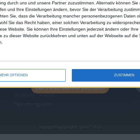
Join our American version now and be among
ung durch uns und unsere Partner zuzustimmen. Alternativ können Sie au
the firsts to submit your score on our
fen und Ihre Einstellungen ändern, bevor Sie der Verarbeitung zustim
chten Sie, dass die Verarbeitung mancher personenbezogenen Daten oh
leaderboards!
wohl Sie das Recht haben, einer solchen Verarbeitung zu widersprechen
icos.com
geographie-spiele.com
giochi-geografici.com
diese Website. Sie können Ihre Einstellungen jederzeit ändern oder Ihre 
es.com
lemurdelapresse.com
jeuxpedago.com
billets
e zu dieser Website zurückkehren und unten auf der Webseite auf die 
n.
Schutz
N
personenbezogener
Daten
M
er
SiteMap
MEHR OPTIONEN
ZUSTIMMEN
Kontakt
Let's visit GeoHeroes.com!
Rechtliche Hinweise
Partnerprogramm
- copyright© geographie-spiele™ 2026 -