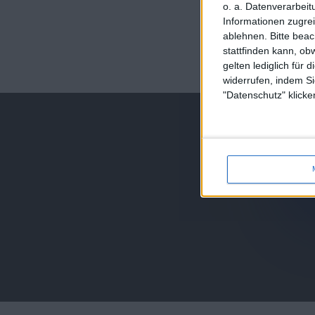
o. a. Datenverarbeit
Informationen zugrei
ablehnen.
Bitte bea
stattfinden kann, ob
juegos-geograf
gelten lediglich für 
jeux-historiqu
widerrufen, indem Si
"Datenschutz" klicke