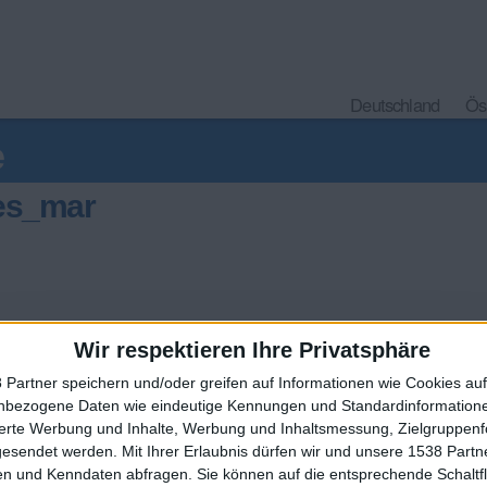
Deutschland
Ös
e
nes_mar
Wir respektieren Ihre Privatsphäre
 Partner speichern und/oder greifen auf Informationen wie Cookies au
nbezogene Daten wie eindeutige Kennungen und Standardinformatione
🇺🇸 We noticed you’re visiting from
sierte Werbung und Inhalte, Werbung und Inhaltsmessung, Zielgruppen
an English-speaking country
Ein problem oder einen Fehler melden
gesendet werden.
Mit Ihrer Erlaubnis dürfen wir und unsere 1538 Part
n und Kenndaten abfragen. Sie können auf die entsprechende Schaltfl