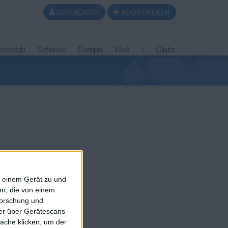
CONNEXION
REGISTRIEREN
terreich
Schweiz
Europa
Welt
|
Clubs
f einem Gerät zu und
n, die von einem
forschung und
ner über Gerätescans
äche klicken, um der