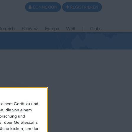
CONNEXION
REGISTRIEREN
terreich
Schweiz
Europa
Welt
|
Clubs
f einem Gerät zu und
n, die von einem
forschung und
ner über Gerätescans
äche klicken, um der