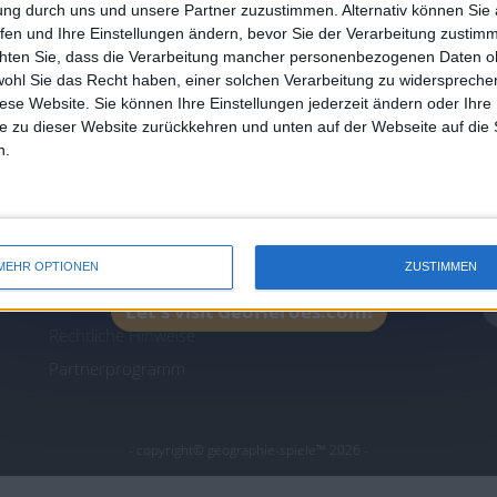
Join our American version now and be among
ung durch uns und unsere Partner zuzustimmen. Alternativ können Sie au
the firsts to submit your score on our
fen und Ihre Einstellungen ändern, bevor Sie der Verarbeitung zustim
chten Sie, dass die Verarbeitung mancher personenbezogenen Daten oh
leaderboards!
wohl Sie das Recht haben, einer solchen Verarbeitung zu widersprechen
icos.com
geographie-spiele.com
giochi-geografici.com
diese Website. Sie können Ihre Einstellungen jederzeit ändern oder Ihre 
es.com
lemurdelapresse.com
jeuxpedago.com
billets
e zu dieser Website zurückkehren und unten auf der Webseite auf die 
n.
Schutz
N
personenbezogener
Daten
M
er
SiteMap
MEHR OPTIONEN
ZUSTIMMEN
Kontakt
Let's visit GeoHeroes.com!
Rechtliche Hinweise
Partnerprogramm
- copyright© geographie-spiele™ 2026 -