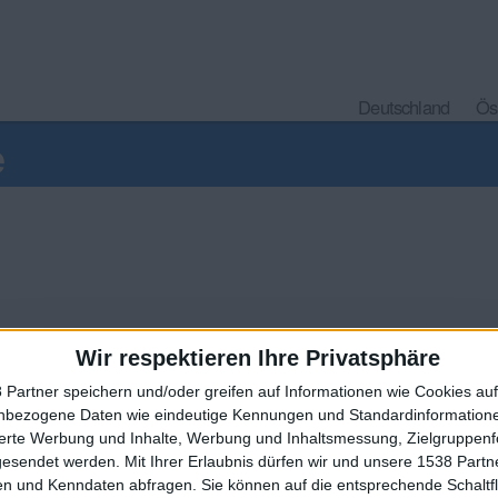
Deutschland
Ös
e
Wir respektieren Ihre Privatsphäre
 Partner speichern und/oder greifen auf Informationen wie Cookies au
nbezogene Daten wie eindeutige Kennungen und Standardinformatione
🇺🇸 We noticed you’re visiting from
sierte Werbung und Inhalte, Werbung und Inhaltsmessung, Zielgruppen
an English-speaking country
Ein problem oder einen Fehler melden
gesendet werden.
Mit Ihrer Erlaubnis dürfen wir und unsere 1538 Part
n und Kenndaten abfragen. Sie können auf die entsprechende Schaltfl