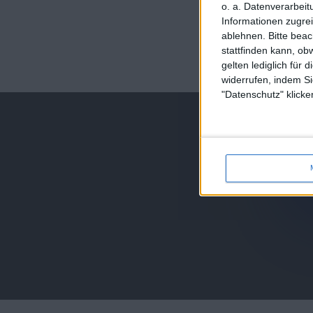
o. a. Datenverarbeit
Informationen zugrei
ablehnen.
Bitte bea
stattfinden kann, ob
juegos-geograf
gelten lediglich für 
jeux-historiqu
widerrufen, indem Si
"Datenschutz" klicke