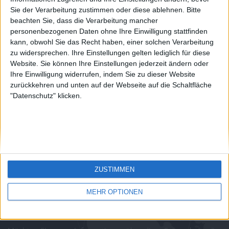
country
Sie der Verarbeitung zustimmen oder diese ablehnen.
Bitte
Join our American version now and be
beachten Sie, dass die Verarbeitung mancher
juegos-geograficos.com
geographie-spiele.com
among the firsts to submit your score
personenbezogenen Daten ohne Ihre Einwilligung stattfinden
on our leaderboards!
kann, obwohl Sie das Recht haben, einer solchen Verarbeitung
giochi-geografici.com
geoheroes.com
zu widersprechen. Ihre Einstellungen gelten lediglich für diese
Website. Sie können Ihre Einstellungen jederzeit ändern oder
jeux-historiques.com
lemurdelapresse.com
Ihre Einwilligung widerrufen, indem Sie zu dieser Website
zurückkehren und unten auf der Webseite auf die Schaltfläche
jeuxpedago.com
billets-monuments.com
"Datenschutz" klicken.
Schutz personenbezogener
Daten
SiteMap
Let's visit GeoHeroes.com!
Kontakt
ZUSTIMMEN
Rechtliche Hinweise
Partnerprogramm
MEHR OPTIONEN
Newsletter