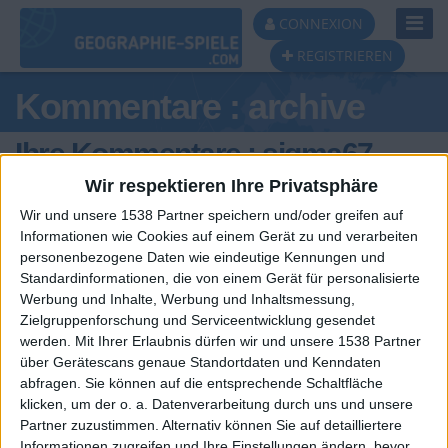
Toggl
CONNEXION
Navig
REGISTRIEREN
Kommentare : archive
Ihre Kommentare : sigma67
Wir respektieren Ihre Privatsphäre
Wir und unsere 1538 Partner speichern und/oder greifen auf
Informationen wie Cookies auf einem Gerät zu und verarbeiten
personenbezogene Daten wie eindeutige Kennungen und
Standardinformationen, die von einem Gerät für personalisierte
Werbung und Inhalte, Werbung und Inhaltsmessung,
Zielgruppenforschung und Serviceentwicklung gesendet
werden.
Mit Ihrer Erlaubnis dürfen wir und unsere 1538 Partner
über Gerätescans genaue Standortdaten und Kenndaten
abfragen. Sie können auf die entsprechende Schaltfläche
🇺🇸 We noticed you’re visiting
Ein problem oder einen Fehler melden
klicken, um der o. a. Datenverarbeitung durch uns und unsere
from an English-speaking
Partner zuzustimmen. Alternativ können Sie auf detailliertere
Informationen zugreifen und Ihre Einstellungen ändern, bevor