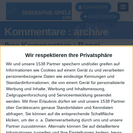
Toggl
CONNEXION
Navig
REGISTRIEREN
Kommentare : archive
Ihre Kommentare : Bensi
Wir respektieren Ihre Privatsphäre
Wir und unsere 1538 Partner speichern und/oder greifen auf
Informationen wie Cookies auf einem Gerät zu und verarbeiten
personenbezogene Daten wie eindeutige Kennungen und
Standardinformationen, die von einem Gerät für personalisierte
Werbung und Inhalte, Werbung und Inhaltsmessung,
Zielgruppenforschung und Serviceentwicklung gesendet
werden.
Mit Ihrer Erlaubnis dürfen wir und unsere 1538 Partner
über Gerätescans genaue Standortdaten und Kenndaten
abfragen. Sie können auf die entsprechende Schaltfläche
🇺🇸 We noticed you’re visiting
Ein problem oder einen Fehler melden
klicken, um der o. a. Datenverarbeitung durch uns und unsere
from an English-speaking
Partner zuzustimmen. Alternativ können Sie auf detailliertere
Informationen zugreifen und Ihre Einstellungen ändern, bevor