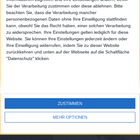
country
Sie der Verarbeitung zustimmen oder diese ablehnen.
Bitte
Join our American version now and be
beachten Sie, dass die Verarbeitung mancher
juegos-geograficos.com
geographie-spiele.com
among the firsts to submit your score
personenbezogenen Daten ohne Ihre Einwilligung stattfinden
on our leaderboards!
kann, obwohl Sie das Recht haben, einer solchen Verarbeitung
giochi-geografici.com
geoheroes.com
zu widersprechen. Ihre Einstellungen gelten lediglich für diese
Website. Sie können Ihre Einstellungen jederzeit ändern oder
jeux-historiques.com
lemurdelapresse.com
Ihre Einwilligung widerrufen, indem Sie zu dieser Website
zurückkehren und unten auf der Webseite auf die Schaltfläche
jeuxpedago.com
billets-monuments.com
"Datenschutz" klicken.
Schutz personenbezogener
Daten
SiteMap
Let's visit GeoHeroes.com!
Kontakt
ZUSTIMMEN
Rechtliche Hinweise
Partnerprogramm
MEHR OPTIONEN
Newsletter