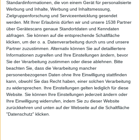
vor etwa einem Jahr
Standardinformationen, die von einem Gerät für personalisierte
K1
Werbung und Inhalte, Werbung und Inhaltsmessung,
Möse
1 687
Zielgruppenforschung und Serviceentwicklung gesendet
werden.
Mit Ihrer Erlaubnis dürfen wir und unsere 1538 Partner
über Gerätescans genaue Standortdaten und Kenndaten
abfragen. Sie können auf die entsprechende Schaltfläche
vor etwa einem Jahr
klicken, um der o. a. Datenverarbeitung durch uns und unsere
K1
Partner zuzustimmen. Alternativ können Sie auf detailliertere
@Petro : Unglaublich zu was so ein
1 687
Informationen zugreifen und Ihre Einstellungen ändern, bevor
guter vollmundiger Furz alles fähig ist!
Sie der Verarbeitung zustimmen oder diese ablehnen.
Bitte
beachten Sie, dass die Verarbeitung mancher
personenbezogenen Daten ohne Ihre Einwilligung stattfinden
kann, obwohl Sie das Recht haben, einer solchen Verarbeitung
vor 3 Jahren
zu widersprechen. Ihre Einstellungen gelten lediglich für diese
K1
@Mats123 : Gibt's hier auch Bier?
Website. Sie können Ihre Einstellungen jederzeit ändern oder
1 687
Ihre Einwilligung widerrufen, indem Sie zu dieser Website
zurückkehren und unten auf der Webseite auf die Schaltfläche
"Datenschutz" klicken.
vor 4 Jahren
K1
@AbuMO187 : He Alter. Das war
1 687
richtig gute Scheiße man!