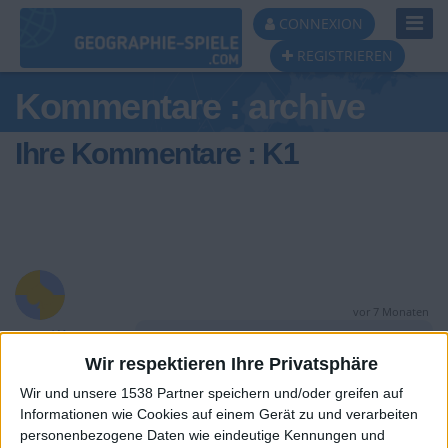
Toggl
CONNEXION
Navig
REGISTRIEREN
Kommentare : archive
Ihre Kommentare : K1
vor 7 Monaten
K1
@K1 : Möse sagt man nicht. Du Ferkel
1 687
Wir respektieren Ihre Privatsphäre
Du!
Wir und unsere 1538 Partner speichern und/oder greifen auf
Informationen wie Cookies auf einem Gerät zu und verarbeiten
personenbezogene Daten wie eindeutige Kennungen und