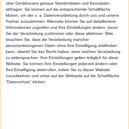
Diese fuck Hittas kriegen keinen Check
über Gerätescans genaue Standortdaten und Kenndaten
Diese broke Bitches geben mir Neck
abfragen. Sie können auf die entsprechende Schaltfläche
(gimme dat)
klicken, um der o. a. Datenverarbeitung durch uns und unsere
Diese broke Hittas kriegen keinen Cent
Partner zuzustimmen. Alternativ können Sie auf detailliertere
Diese fuck Bitches kriegen keine Love
Informationen zugreifen und Ihre Einstellungen ändern, bevor
(never dat, never dat, never dat)
Sie der Verarbeitung zustimmen oder diese ablehnen.
Bitte
beachten Sie, dass die Verarbeitung mancher
personenbezogenen Daten ohne Ihre Einwilligung stattfinden
kann, obwohl Sie das Recht haben, einer solchen Verarbeitung
vor 4 Jahren
zu widersprechen. Ihre Einstellungen gelten lediglich für diese
AbuMO187
Website. Sie können Ihre Einstellungen jederzeit ändern oder
Ich hab' ein Haus in Monte Carlo
41
Ihre Einwilligung widerrufen, indem Sie zu dieser Website
Ich hab' den Belt von Ferragamo
zurückkehren und unten auf der Webseite auf die Schaltfläche
Ich bin connected in Chicago
"Datenschutz" klicken.
Ich hab' Juice, so wie Pago
Diese fuck Hittas kriegen keinen Check
Diese broke Bitches geben mir Neck
(gimme dat)
Diese broke Hittas kriegen keinen Cent
Diese fuck Bitches kriegen keine Love
(never dat)
Ich hab' ein Haus in Monte Carlo
Ich hab' den Belt von Ferragamo