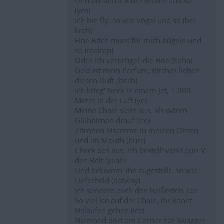
Und du siehst teure Möbel und so
(yes)
Ich bin fly, so wie Vögel und so (brr,
krah)
Eine Bitch muss für mich bügeln und
so (realrap)
Oder ich verprügel' die Hoe (haha)
Geld ist mein Parfum, Bitches lieben
diesen Duft (bitch)
Ich krieg' Neck in einem Jet, 1.000
Meter in der Luft (ye)
Meine Chain sieht aus, als wären
Glühbirnen drauf (ice)
Zitronen-Eiscreme in meinen Ohren
und im Mouth (burr)
Check das aus, ich bestell' von Louis V
den Belt (yeah)
Und bekomm' ihn zugestellt, so wie
Lieferheld (datway)
Ich serviere euch den heißesten Tee
So viel Ice auf der Chain, ihr könnt
Eislaufen gehen (ice)
Niemand dort am Corner hat Swagger