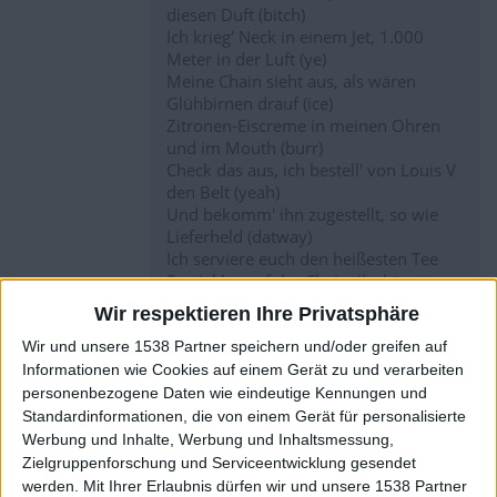
diesen Duft (bitch)
Ich krieg' Neck in einem Jet, 1.000
Meter in der Luft (ye)
Meine Chain sieht aus, als wären
Glühbirnen drauf (ice)
Zitronen-Eiscreme in meinen Ohren
und im Mouth (burr)
Check das aus, ich bestell' von Louis V
den Belt (yeah)
Und bekomm' ihn zugestellt, so wie
Lieferheld (datway)
Ich serviere euch den heißesten Tee
So viel Ice auf der Chain, ihr könnt
Eislaufen gehen (ice)
Wir respektieren Ihre Privatsphäre
Niemand dort am Corner hat Swagger
like me
Wir und unsere 1538 Partner speichern und/oder greifen auf
Ich hab' eine Broke-Bitch-Corny-Hitta-
Informationen wie Cookies auf einem Gerät zu und verarbeiten
Allergie
personenbezogene Daten wie eindeutige Kennungen und
Ich hab' ein Haus in Monte Carlo
Standardinformationen, die von einem Gerät für personalisierte
Ich hab' den Belt von Ferragamo
Werbung und Inhalte, Werbung und Inhaltsmessung,
Ich bin connected in Chicago
Zielgruppenforschung und Serviceentwicklung gesendet
Ich hab' Juice, so wie Pago
werden.
Mit Ihrer Erlaubnis dürfen wir und unsere 1538 Partner