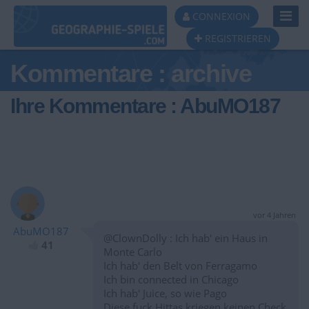
Toggl
CONNEXION
Navig
REGISTRIEREN
Kommentare : archive
Ihre Kommentare : AbuMO187
vor 4 Jahren
AbuMO187
@ClownDolly : Ich hab' ein Haus in
41
Monte Carlo
Ich hab' den Belt von Ferragamo
Ich bin connected in Chicago
Ich hab' Juice, so wie Pago
Diese fuck Hittas kriegen keinen Check