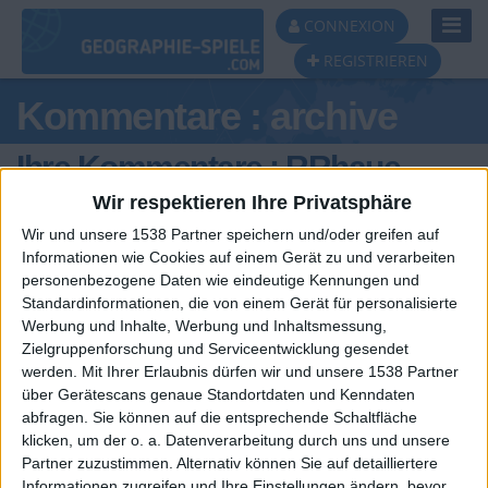
Toggl
CONNEXION
Navig
REGISTRIEREN
Kommentare : archive
Ihre Kommentare : RRhaue
Wir respektieren Ihre Privatsphäre
Wir und unsere 1538 Partner speichern und/oder greifen auf
Informationen wie Cookies auf einem Gerät zu und verarbeiten
personenbezogene Daten wie eindeutige Kennungen und
Standardinformationen, die von einem Gerät für personalisierte
Werbung und Inhalte, Werbung und Inhaltsmessung,
Zielgruppenforschung und Serviceentwicklung gesendet
werden.
Mit Ihrer Erlaubnis dürfen wir und unsere 1538 Partner
über Gerätescans genaue Standortdaten und Kenndaten
abfragen. Sie können auf die entsprechende Schaltfläche
🇺🇸 We noticed you’re visiting
Ein problem oder einen Fehler melden
klicken, um der o. a. Datenverarbeitung durch uns und unsere
from an English-speaking
Partner zuzustimmen. Alternativ können Sie auf detailliertere
Informationen zugreifen und Ihre Einstellungen ändern, bevor