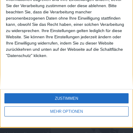
country
Sie der Verarbeitung zustimmen oder diese ablehnen.
Bitte
Join our American version now and be
beachten Sie, dass die Verarbeitung mancher
juegos-geograficos.com
geographie-spiele.com
among the firsts to submit your score
personenbezogenen Daten ohne Ihre Einwilligung stattfinden
on our leaderboards!
kann, obwohl Sie das Recht haben, einer solchen Verarbeitung
giochi-geografici.com
geoheroes.com
zu widersprechen. Ihre Einstellungen gelten lediglich für diese
Website. Sie können Ihre Einstellungen jederzeit ändern oder
jeux-historiques.com
lemurdelapresse.com
Ihre Einwilligung widerrufen, indem Sie zu dieser Website
zurückkehren und unten auf der Webseite auf die Schaltfläche
jeuxpedago.com
billets-monuments.com
"Datenschutz" klicken.
Schutz personenbezogener
Daten
SiteMap
Let's visit GeoHeroes.com!
Kontakt
ZUSTIMMEN
Rechtliche Hinweise
Partnerprogramm
MEHR OPTIONEN
Newsletter