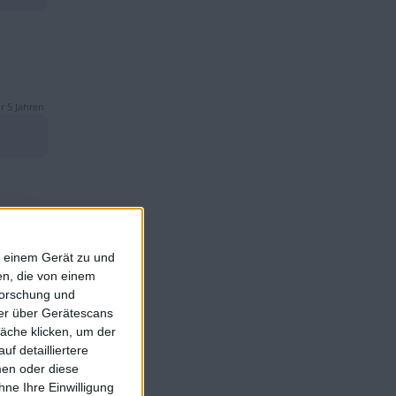
r 5 Jahren
r 5 Jahren
f einem Gerät zu und
n, die von einem
forschung und
ner über Gerätescans
äche klicken, um der
f detailliertere
men oder diese
ne Ihre Einwilligung