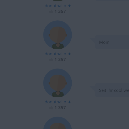
donuthallo
1 357
Moin
donuthallo
1 357
Seit ihr cool w
donuthallo
1 357