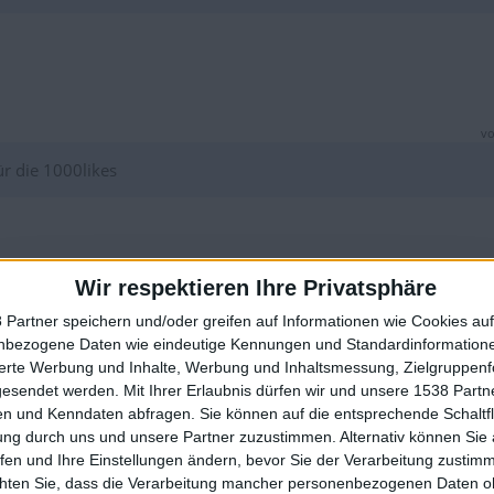
vo
r die 1000likes
Wir respektieren Ihre Privatsphäre
vo
 Partner speichern und/oder greifen auf Informationen wie Cookies au
nbezogene Daten wie eindeutige Kennungen und Standardinformatione
b erstellen wen ihr mich liket seit ihr cool und nice
🇺🇸 We noticed you’re visiting from
sierte Werbung und Inhalte, Werbung und Inhaltsmessung, Zielgruppen
an English-speaking country
gesendet werden.
Mit Ihrer Erlaubnis dürfen wir und unsere 1538 Part
n und Kenndaten abfragen. Sie können auf die entsprechende Schaltfl
Join our American version now and be among
ung durch uns und unsere Partner zuzustimmen. Alternativ können Sie au
the firsts to submit your score on our
fen und Ihre Einstellungen ändern, bevor Sie der Verarbeitung zustim
leaderboards!
chten Sie, dass die Verarbeitung mancher personenbezogenen Daten oh