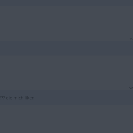
vo
vo
??? die mich liken