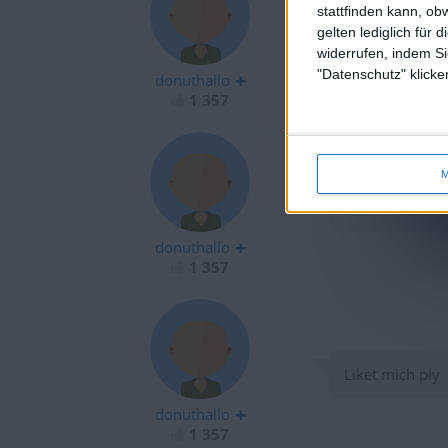
stattfinden kann, ob
gelten lediglich für 
wieso roeckby
widerrufen, indem Si
"Datenschutz" klicke
donuthallo
1 357
M
wow
donuthallo
1 357
Liket mich ply
donuthallo
1 357