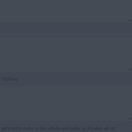
vo
t
vo
1100likes
vo
 geht nicht mehr in die schule weil jeder ja 20jahre alt ist