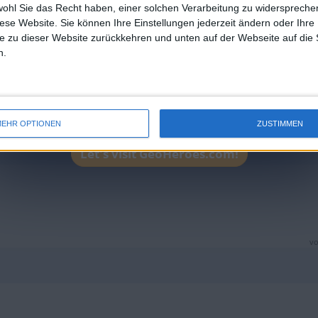
vo
wohl Sie das Recht haben, einer solchen Verarbeitung zu widersprechen
diese Website. Sie können Ihre Einstellungen jederzeit ändern oder Ihre 
e zu dieser Website zurückkehren und unten auf der Webseite auf die 
n.
vo
EHR OPTIONEN
ZUSTIMMEN
Let's visit GeoHeroes.com!
vo