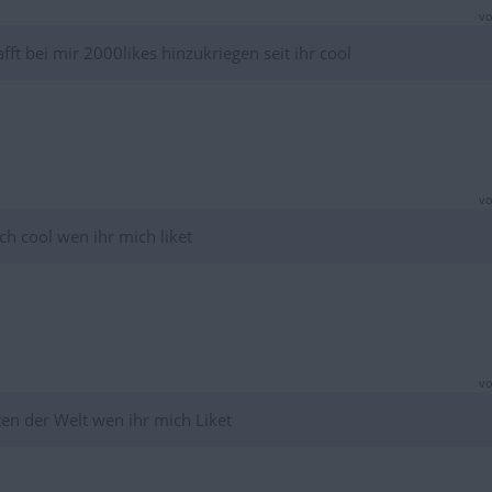
vo
fft bei mir 2000likes hinzukriegen seit ihr cool
vo
ich cool wen ihr mich liket
vo
sten der Welt wen ihr mich Liket