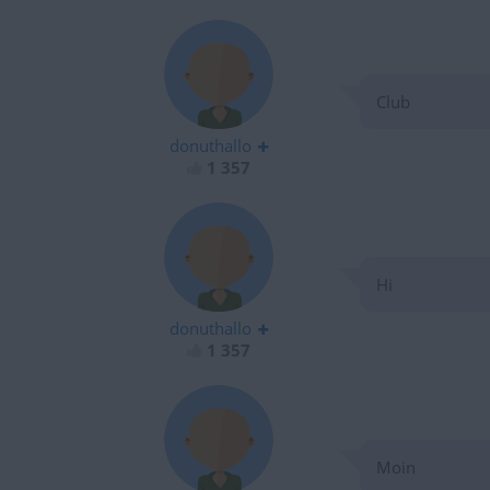
Club
donuthallo
1 357
Hi
donuthallo
1 357
Moin