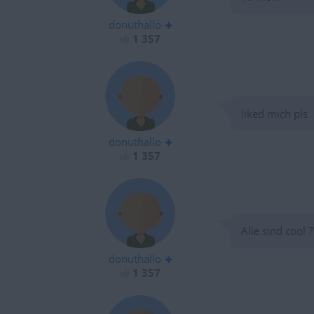
donuthallo
1 357
liked mich pls
donuthallo
1 357
Alle sind cool ?
donuthallo
1 357