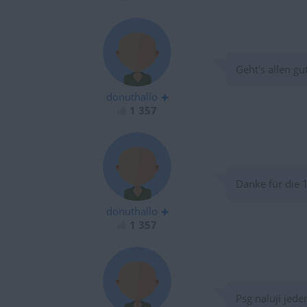
Geht's allen gu
donuthallo
1 357
Danke für die 
donuthallo
1 357
Psg naluji jeder