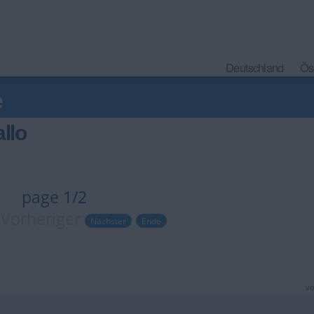
Deutschland
Ös
e
llo
page 1/2
 Vorheriger
Nächster
Ende
vo