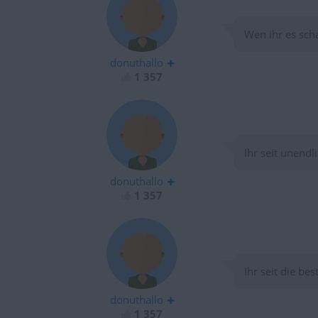
Wen ihr es scha
donuthallo
1 357
Ihr seit unendl
donuthallo
1 357
Ihr seit die be
donuthallo
1 357