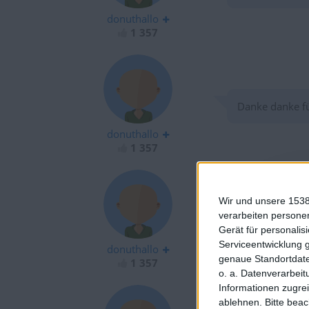
donuthallo
1 357
Danke danke fü
donuthallo
1 357
Wir und unsere 1538
verarbeiten persone
Ich will ein clu
Gerät für personali
Serviceentwicklung 
donuthallo
genaue Standortdate
1 357
o. a. Datenverarbeit
Informationen zugrei
ablehnen.
Bitte bea