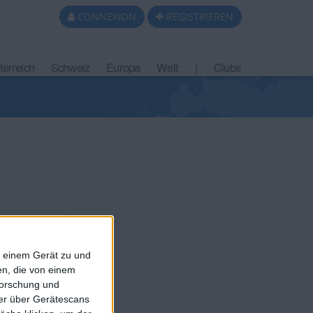
CONNEXION
REGISTRIEREN
terreich
Schweiz
Europa
Welt
|
Clubs
r 5 Jahren
f einem Gerät zu und
n, die von einem
forschung und
ner über Gerätescans