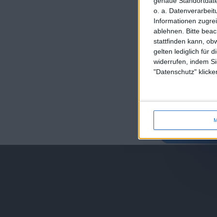
genaue Standortdate
o. a. Datenverarbeit
Informationen zugrei
ablehnen.
Bitte bea
stattfinden kann, ob
gelten lediglich für 
widerrufen, indem Si
"Datenschutz" klicke
juegos-geograf
M
jeux-historiqu