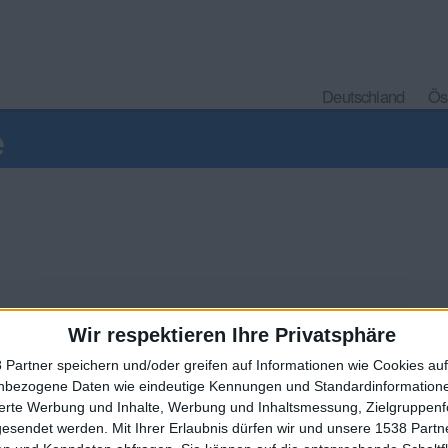
Deutschland
Ös
e
Wir respektieren Ihre Privatsphäre
vo
 Partner speichern und/oder greifen auf Informationen wie Cookies au
push(prompt("Pseudonym ?"));alert('Hallo '+pseudo);
nbezogene Daten wie eindeutige Kennungen und Standardinformatione
🇺🇸 We noticed you’re visiting from
sierte Werbung und Inhalte, Werbung und Inhaltsmessung, Zielgruppen
an English-speaking country
gesendet werden.
Mit Ihrer Erlaubnis dürfen wir und unsere 1538 Part