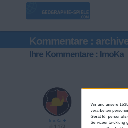
Kommentare : archiv
Ihre Kommentare : ImoKa
Wir und unsere 1538
let tab=[];tab.
verarbeiten persone
Gerät für personali
ImoKa
Serviceentwicklung 
1 173