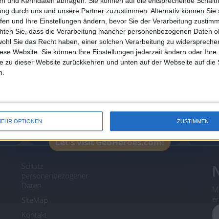
n und Kenndaten abfragen. Sie können auf die entsprechende Schaltfl
Join our American version now and be among
ung durch uns und unsere Partner zuzustimmen. Alternativ können Sie au
the firsts to submit your score on our
fen und Ihre Einstellungen ändern, bevor Sie der Verarbeitung zustim
leaderboards!
chten Sie, dass die Verarbeitung mancher personenbezogenen Daten oh
wohl Sie das Recht haben, einer solchen Verarbeitung zu widersprechen
diese Website. Sie können Ihre Einstellungen jederzeit ändern oder Ihre 
e zu dieser Website zurückkehren und unten auf der Webseite auf die 
Ein problem oder einen Fehler melden
n.
icos.com
geographie-spiele.com
giochi-geografici.com
EHR OPTIONEN
ZUSTIMMEN
es.com
lemurdelapresse.com
jeuxpedago.com
billets
Let's visit GeoHeroes.com!
Schutz
N
personenbezogener
Daten
M
er
SiteMap
Kontakt